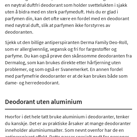
en nøytral duftfri deodorant som holder svettelukten i sjakk
uten å bidra med en sterk parfymeduft. Hvis du er glad i
parfymen din, kan det ofte være en fordel med en deodorant
med nøytral duft, slik at parfymen ikke forstyrres av
deodoranten.
Sjekk ut den billige antiperspiranten Derma Family Deo-Roll,
som er allergivennlig, vegansk og fri for fargestoffer og
parfyme. Du kan også prøve den skånsomme deodoranten fra
Dermalog, som kan brukes direkte etter hårfjerning uten
problemer, og som også er Svanemerket. En annen fordel
med parfymefrie deodoranter er at de kan brukes både som
dame- og herredeodorant.
Deodorant uten aluminium
Hvorfor i det hele tatt bruke aluminium i deodoranter, tenker
du kanskje. Det er av praktiske årsaker at mange deodoranter
inneholder aluminiumsalter. Som nevnt ovenfor har de en
antiperspirant effekt. Dette passer spesielt godt for personer