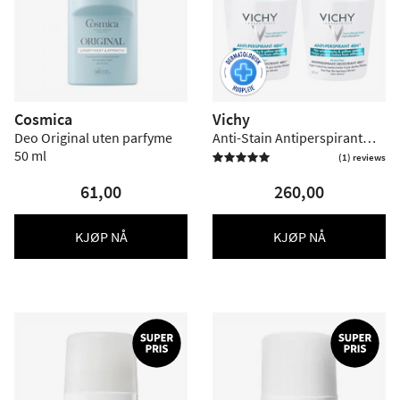
Cosmica
Vichy
Deo Original uten parfyme
Anti-Stain Antiperspirant
50 ml
Deodorant Roll-On 48h - 2
(1) reviews

pakning
61,00
260,00
KJØP NÅ
KJØP NÅ