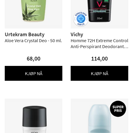
Urtekram Beauty
Vichy
Aloe Vera Crystal Deo - 50 ml.
Homme 72H Extreme Control
Anti-Perspirant Deodorant
Roll-On - 50 ml
68,00
114,00
KJØP NÅ
KJØP NÅ