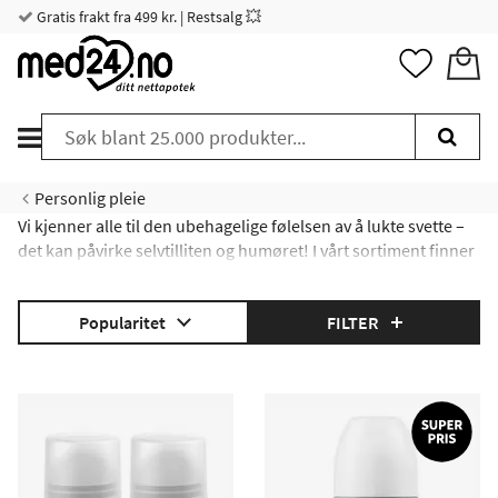
Gratis frakt fra 499 kr. | Restsalg 💥
Personlig pleie
Vi kjenner alle til den ubehagelige følelsen av å lukte svette –
det kan påvirke selvtilliten og humøret! I vårt sortiment finner
du deodoranter uten aluminium, naturlige deodoranter og
duftdeodoranter som hjelper deg med å bli kvitt svettelukten.
Popularitet
FILTER
De forskjellige variantene
|
Antiperspirant deodorant
|
Naturlige deodoranter
|
Deodoranter uten aluminium
|
Deodoranter for menn