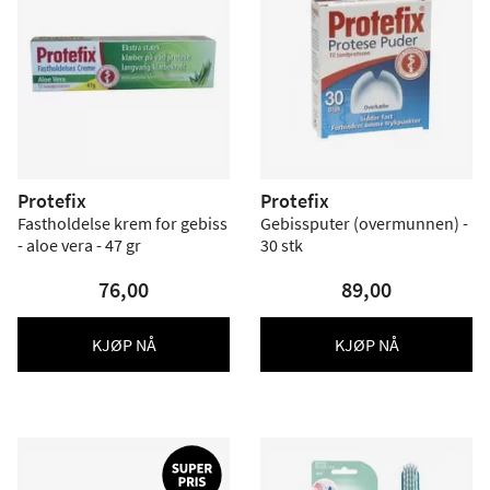
Protefix
Protefix
Fastholdelse krem for gebiss
Gebissputer (overmunnen) -
- aloe vera - 47 gr
30 stk
76,00
89,00
KJØP NÅ
KJØP NÅ