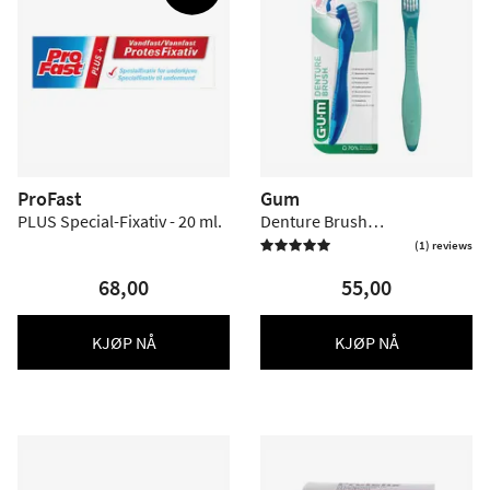
ProFast
Gum
PLUS Special-Fixativ - 20 ml.
Denture Brush
protesetannbørste
(1) reviews

68,00
55,00
KJØP NÅ
KJØP NÅ