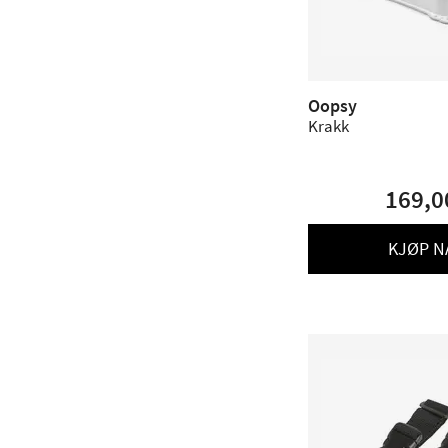
Oopsy
Krakk
169,0
KJØP N