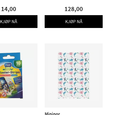
stk
14,00
128,00
KJØP NÅ
KJØP NÅ
Mininor