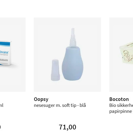
Oopsy
Bocoton
ml
nesesuger m. soft tip - blå
Bio sikker
papirpinne -
0
71,00