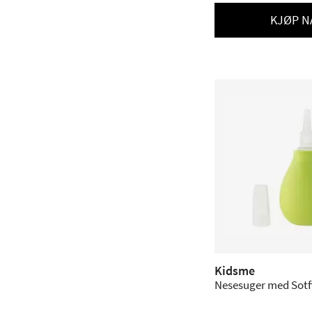
KJØP N
Kidsme
Nesesuger med Sotfti