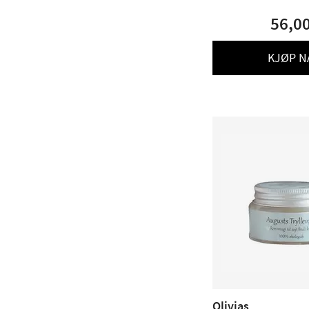
56,0
KJØP N
Olivias