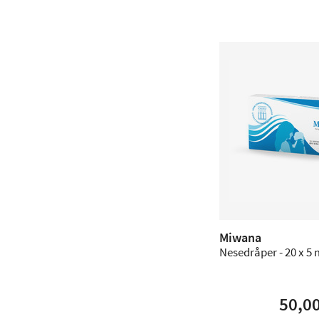
Miwana
Nesedråper - 20 x 5 
50,0