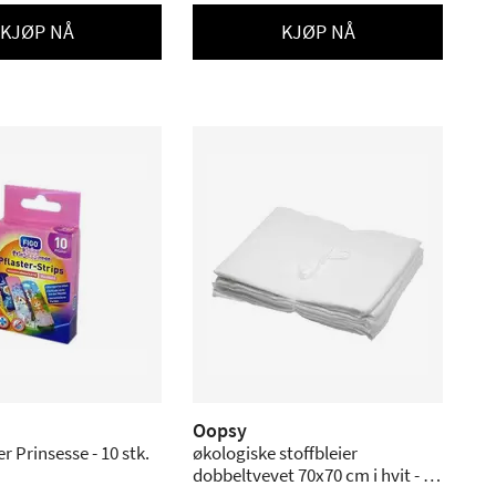
KJØP NÅ
KJØP NÅ
Oopsy
r Prinsesse - 10 stk.
økologiske stoffbleier
dobbeltvevet 70x70 cm i hvit - 5