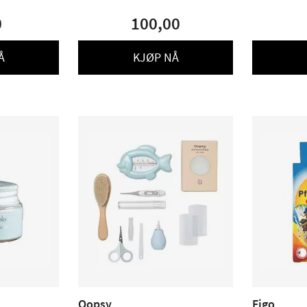
0
100,00
Å
KJØP NÅ
Oopsy
Figo