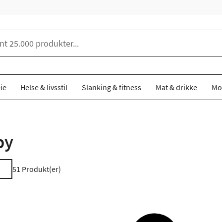
ie
Helse & livsstil
Slanking & fitness
Mat & drikke
Mo
by
51
Produkt(er)