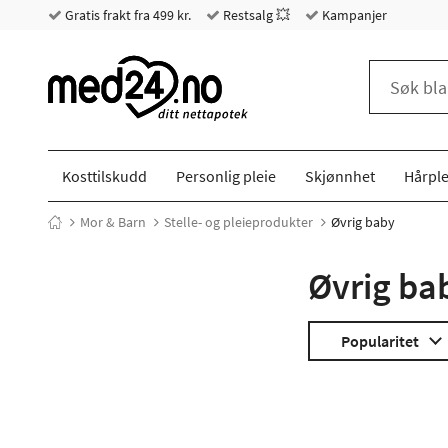
Gratis frakt fra 499 kr.
Restsalg 💥
Kampanjer
Kosttilskudd
Personlig pleie
Skjønnhet
Hårple
Mor & Barn
Stelle- og pleieprodukter
Øvrig baby
Øvrig ba
Popularitet