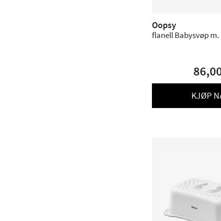
Oopsy
flanell Babysvøp m. 
86,0
KJØP N