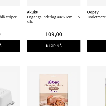
Akuku
Oopsy
blå striper
Engangsunderlag 40x60 cm. - 15
Toalettsete
stk.
0
109,00
Å
KJØP NÅ