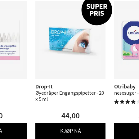
Drop-It
Otribaby
Øyedråper Engangspipetter - 20
nesesuger -
x 5 ml

0
44,00
Å
KJØP NÅ