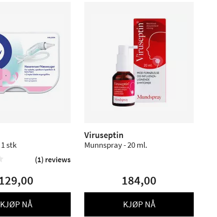
Viruseptin
 1 stk
Munnspray - 20 ml.
(1) reviews

129,00
184,00
KJØP NÅ
KJØP NÅ