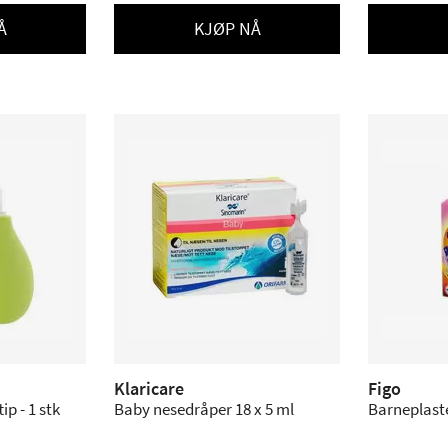
Å
KJØP NÅ
Klaricare
Figo
p - 1 stk
Baby nesedråper 18 x 5 ml
Barneplaste