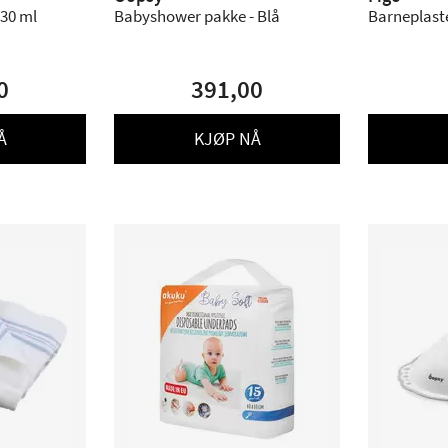
 30 ml
Babyshower pakke - Blå
Barneplaster
0
391,00
Å
KJØP NÅ