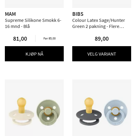
MAM
BIBS
Supreme Silikone Smokk 6-
Colour Latex Sage/Hunter
16 mnd - Blå
Green 2 pakning - Flere
størrelser
81,00
89,00
Før 85,00
KJØP NÅ
VELG VARIANT