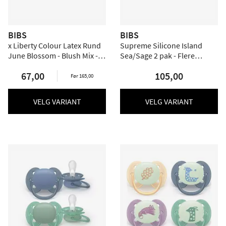
BIBS
BIBS
x Liberty Colour Latex Rund
Supreme Silicone Island
June Blossom - Blush Mix -
Sea/Sage 2 pak - Flere
flere størrelser
størrelser
67,00
105,00
Før 165,00
VELG VARIANT
VELG VARIANT