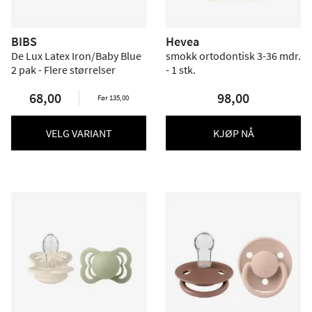
BIBS
Hevea
De Lux Latex Iron/Baby Blue
smokk ortodontisk 3-36 mdr.
2 pak - Flere størrelser
- 1 stk.
68,00
98,00
Før 135,00
VELG VARIANT
KJØP NÅ