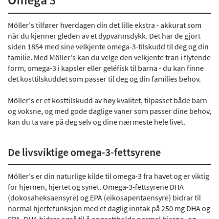
Möller's tilfører hverdagen din det lille ekstra - akkurat som
når du kjenner gleden av et dypvannsdykk. Det har de gjort
siden 1854 med sine velkjente omega-3-tilskudd til deg og din
familie. Med Möller's kan du velge den velkjente tran i flytende
form, omega-3 i kapsler eller geléfisk til barna - du kan finne
det kosttilskuddet som passer til deg og din families behov.
Möller's er et kosttilskudd av høy kvalitet, tilpasset både barn
og voksne, og med gode daglige vaner som passer dine behov,
kan du ta vare på deg selv og dine nærmeste hele livet.
De livsviktige omega-3-fettsyrene
Möller's er din naturlige kilde til omega-3 fra havet og er viktig
for hjernen, hjertet og synet. Omega-3-fettsyrene DHA
(dokosaheksaensyre) og EPA (eikosapentaensyre) bidrar til
normal hjertefunksjon med et daglig inntak på 250 mg DHA og