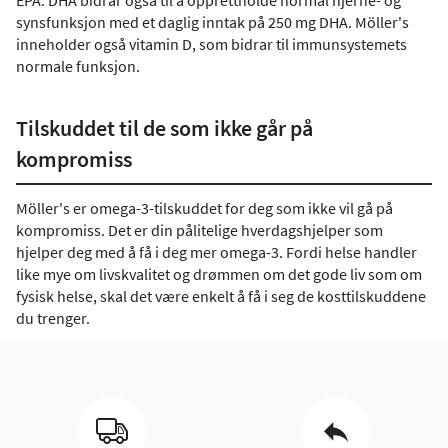
EPA. DHA bidrar også til å opprettholde normal hjerne- og
synsfunksjon med et daglig inntak på 250 mg DHA. Möller's
inneholder også vitamin D, som bidrar til immunsystemets
normale funksjon.
Tilskuddet til de som ikke går på
kompromiss
Möller's er omega-3-tilskuddet for deg som ikke vil gå på
kompromiss. Det er din pålitelige hverdagshjelper som
hjelper deg med å få i deg mer omega-3. Fordi helse handler
like mye om livskvalitet og drømmen om det gode liv som om
fysisk helse, skal det være enkelt å få i seg de kosttilskuddene
du trenger.