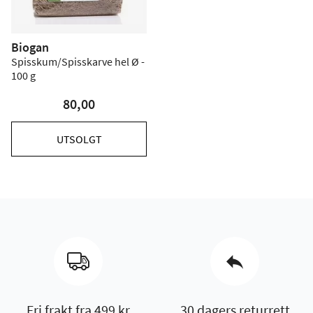
Biogan
Spisskum/Spisskarve hel Ø -
100 g
80,00
UTSOLGT
Fri frakt fra 499 kr
30 dagers returrett