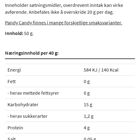
Inneholder søtningsmidler, overdrevent inntak kan virke
avførende. Anbefales ikke å overskride 20 g per dag.
Pandy Candy finnes i mange forskjellige smaksvarianter.
Innhold:
50 g.
Næringsinnhold per 40 g:
Energi
584 KJ / 140 Kcal
Fett
0 g
- herav mettede fettsyrer
0 g
Karbohydrater
15 g
- herav sukkerarter
1,2 g
Protein
4 g
Salt
0,05 g