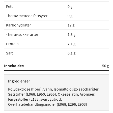
Fett
0 g
- herav mettede fettsyrer
0 g
Karbohydrater
17 g
- herav sukkerarter
1,3 g
Protein
7,1 g
Salt
0,1 g
Inneholder:
50 g
Ingredienser
Polydextrose (fiber), Vann, Isomalto oligo saccharider,
Søtstoffer (E968, E950, E955), Oksegelatin, Aromaer,
Fargestoffer (E133, svart gulrot),
Overflatebehandlingsmidler (E968, E296, E903)