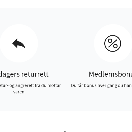
dagers returrett
Medlemsbon
etur- og angrerett fra du mottar
Du får bonus hver gang du han
varen