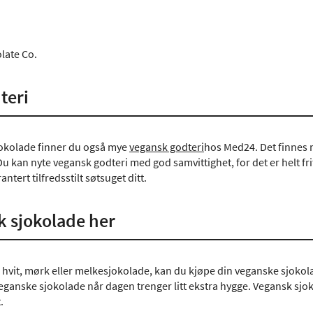
late Co.
teri
 sjokolade finner du også mye
vegansk godteri
hos Med24. Det finnes 
u kan nyte vegansk godteri med god samvittighet, for det er helt fri
antert tilfredsstilt søtsuget ditt.
k sjokolade her
hvit, mørk eller melkesjokolade, kan du kjøpe din veganske sjokolad
eganske sjokolade når dagen trenger litt ekstra hygge. Vegansk sjok
.