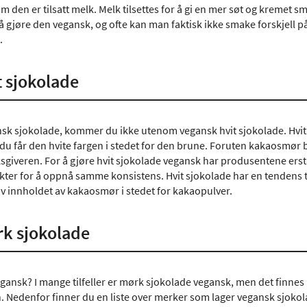
m den er tilsatt melk. Melk tilsettes for å gi en mer søt og kremet 
 gjøre den vegansk, og ofte kan man faktisk ikke smake forskjell på
.
 sjokolade
nsk sjokolade, kommer du ikke utenom vegansk hvit sjokolade. Hvit
du får den hvite fargen i stedet for den brune. Foruten kakaosmør be
ksgiveren. For å gjøre hvit sjokolade vegansk har produsentene er
ter for å oppnå samme konsistens. Hvit sjokolade har en tendens 
v innholdet av kakaosmør i stedet for kakaopulver.
k sjokolade
gansk? I mange tilfeller er mørk sjokolade vegansk, men det finnes
 Nedenfor finner du en liste over merker som lager vegansk sjokolade