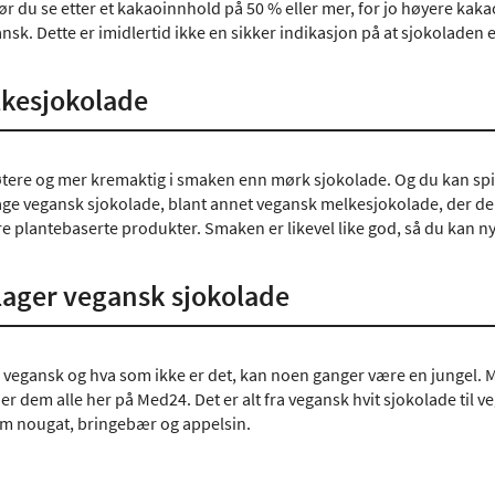
r du se etter et kakaoinnhold på 50 % eller mer, for jo høyere kaka
nsk. Dette er imidlertid ikke en sikker indikasjon på at sjokoladen 
kesjokolade
tere og mer kremaktig i smaken enn mørk sjokolade. Og du kan spis
ge vegansk sjokolade, blant annet vegansk melkesjokolade, der den
e plantebaserte produkter. Smaken er likevel like god, så du kan n
lager vegansk sjokolade
r vegansk og hva som ikke er det, kan noen ganger være en jungel. M
ner dem alle her på Med24. Det er alt fra vegansk hvit sjokolade til
om nougat, bringebær og appelsin.