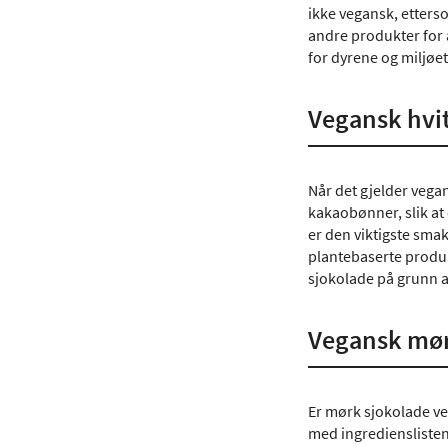
ikke vegansk, etterso
andre produkter for å
for dyrene og miljøet
Vegansk hvit
Når det gjelder vega
kakaobønner, slik at 
er den viktigste sma
plantebaserte produk
sjokolade på grunn a
Vegansk mør
Er mørk sjokolade ve
med ingredienslisten.