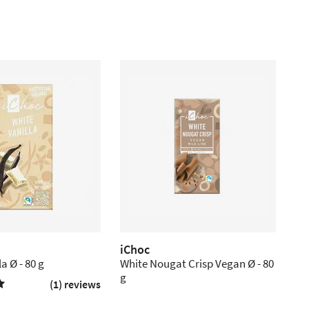
iChoc
a Ø - 80 g
White Nougat Crisp Vegan Ø - 80
g
(1) reviews
