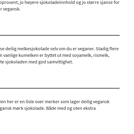
oprosent, jo høyere sjokoladeinnhold og jo større sjanse for
er vegansk.
e deilig melkesjokolade selv om du er veganer. Stadig flere
 vanlige kumelken er byttet ut med soyamelk, rismelk,
yte sjokoladen med god samvittighet.
en her er en liste over merker som lager deilig vegansk
 vegansk mørk sjokolade. Både med og uten ekstra