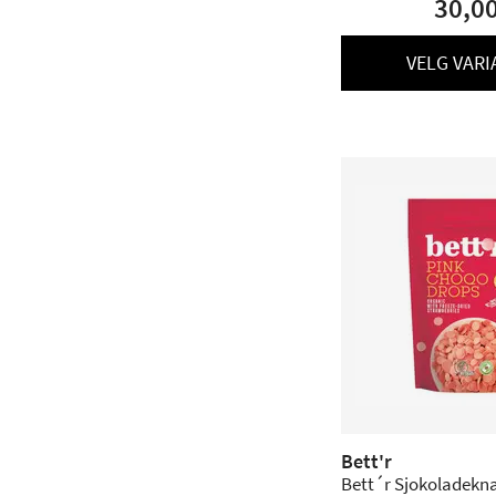
30,0
VELG VARI
Bett'r
Bett´r Sjokoladekn