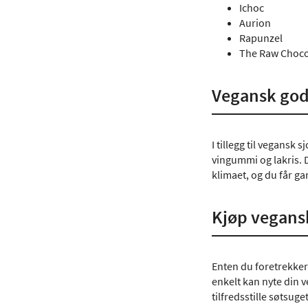
Ichoc
Aurion
Rapunzel
The Raw Choco
Vegansk god
I tillegg til vegansk
vingummi og lakris. D
klimaet, og du får gar
Kjøp vegans
Enten du foretrekker 
enkelt kan nyte din v
tilfredsstille søtsuget