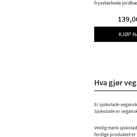
frysetørkede jordbær
139,0
KJØP N
Hva gjør ve
Er sjokolade vegansk
Sjokolade er vegansk
Veldig mørk sjokolad
ferdige produktet er