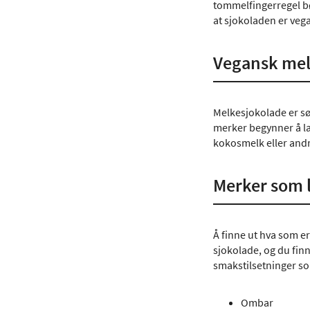
tommelfingerregel bø
at sjokoladen er vega
Vegansk mel
Melkesjokolade er sø
merker begynner å la
kokosmelk eller andr
Merker som 
Å finne ut hva som e
sjokolade, og du fin
smakstilsetninger s
Ombar