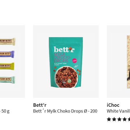
Bett'r
iChoc
 50 g
Bett´r Mylk Choko Drops Ø - 200
White Vanill
