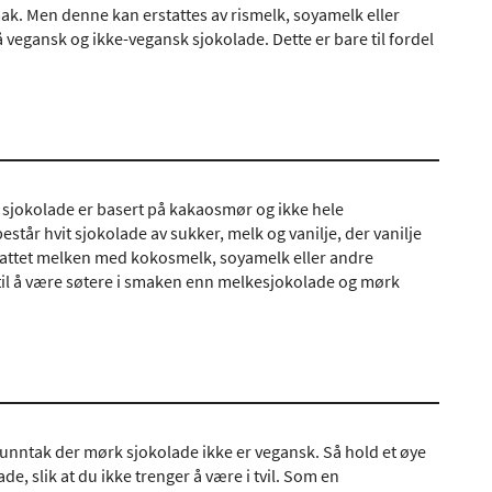
smak. Men denne kan erstattes av rismelk, soyamelk eller
 vegansk og ikke-vegansk sjokolade. Dette er bare til fordel
 sjokolade er basert på kakaosmør og ikke hele
står hvit sjokolade av sukker, melk og vanilje, der vanilje
stattet melken med kokosmelk, soyamelk eller andre
til å være søtere i smaken enn melkesjokolade og mørk
 unntak der mørk sjokolade ikke er vegansk. Så hold et øye
, slik at du ikke trenger å være i tvil. Som en