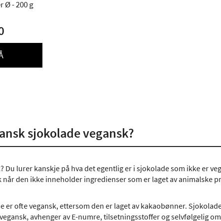
 Ø - 200 g
0
Å
gansk sjokolade vegansk?
? Du lurer kanskje på hva det egentlig er i sjokolade som ikke er ve
 når den ikke inneholder ingredienser som er laget av animalske pr
e er ofte vegansk, ettersom den er laget av kakaobønner. Sjokolade 
 vegansk, avhenger av E-numre, tilsetningsstoffer og selvfølgelig o