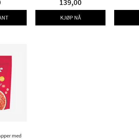
0
139,00
ANT
KJØP NÅ
apper med