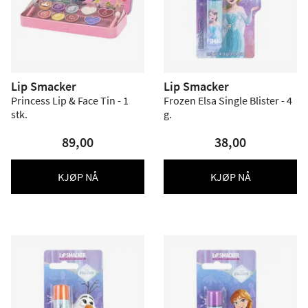
Lip Smacker
Lip Smacker
Princess Lip & Face Tin - 1
Frozen Elsa Single Blister - 4
stk.
g.
89,00
38,00
KJØP NÅ
KJØP NÅ