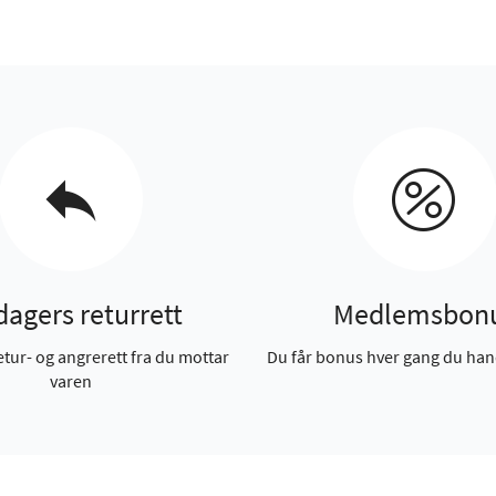
dagers returrett
Medlemsbon
etur- og angrerett fra du mottar
Du får bonus hver gang du han
varen