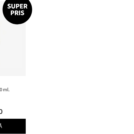
0 ml.
0
Å