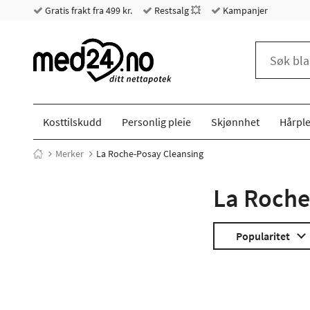
Gratis frakt fra 499 kr.
Restsalg 💥
Kampanjer
Kosttilskudd
Personlig pleie
Skjønnhet
Hårple
Merker
La Roche-Posay Cleansing
La Roche
Popularitet