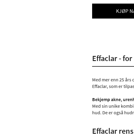
KJØP N
Effaclar - fo
Med mer enn 25 års d
Effaclar, som er tilpa
Bekjemp akne, urenhe
Med sin unike kombin
hud. De er også hudnø
Effaclar rens