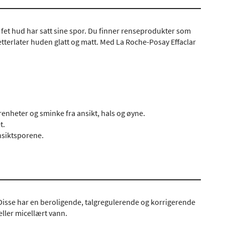
 fet hud har satt sine spor. Du finner renseprodukter som
etterlater huden glatt og matt. Med La Roche-Posay Effaclar
urenheter og sminke fra ansikt, hals og øyne.
t.
nsiktsporene.
Disse har en beroligende, talgregulerende og korrigerende
eller micellært vann.