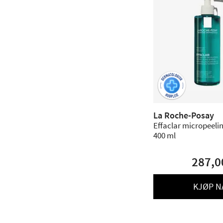
La Roche-Posay
Effaclar micropeelin
400 ml
287,0
KJØP N