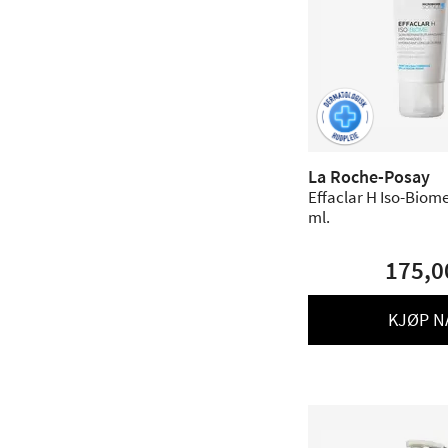
La Roche-Posay
Effaclar H Iso-Biom
ml.
175,0
KJØP N