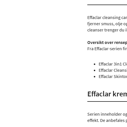
Effaclar cleansing c
fjerner smuss, olje o
cleanser trenger du 
Oversikt over rensep
Fra Effaclar-serien 
Effaclar 3in1 C
Effaclar Cleans
Effaclar Skint
Effaclar kre
Serien inneholder og
effekt. De anbefales 