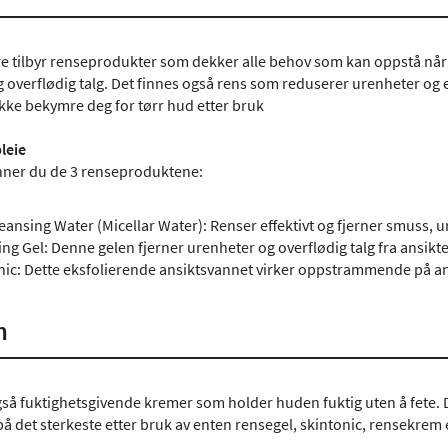
are tilbyr renseprodukter som dekker alle behov som kan oppstå når
g overflødig talg. Det finnes også rens som reduserer urenheter og 
ikke bekymre deg for tørr hud etter bruk
leie
finner du de 3 renseproduktene:
leansing Water (Micellar Water): Renser effektivt og fjerner smuss, 
ing Gel: Denne gelen fjerner urenheter og overflødig talg fra ansikte
onic: Dette eksfolierende ansiktsvannet virker oppstrammende på a
m
så fuktighetsgivende kremer som holder huden fuktig uten å fete. 
på det sterkeste etter bruk av enten rensegel, skintonic, rensekrem 