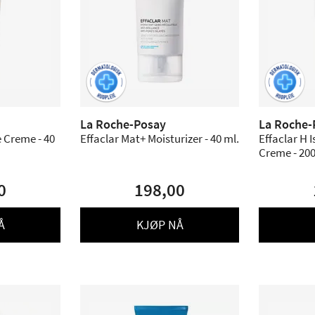
La Roche-Posay
La Roche-
e Creme - 40
Effaclar Mat+ Moisturizer - 40 ml.
Effaclar H 
Creme - 20
0
198,00
Å
KJØP NÅ