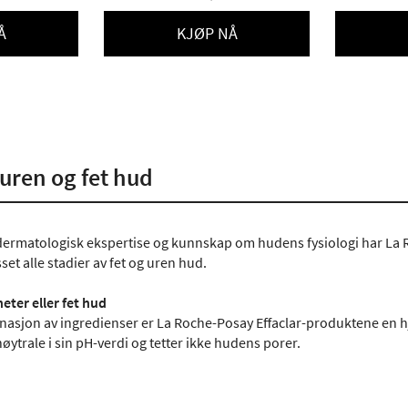
Å
KJØP NÅ
r uren og fet hud
ermatologisk ekspertise og kunnskap om hudens fysiologi har La R
sset alle stadier av fet og uren hud.
ter eller fet hud
asjon av ingredienser er La Roche-Posay Effaclar-produktene en hje
ytrale i sin pH-verdi og tetter ikke hudens porer.