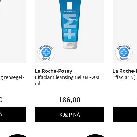
La Roche-Posay
La Roche-
g rensegel -
Effaclar Cleansing Gel +M - 200
Effaclar K(+
ml.
0
186,00
Å
KJØP NÅ