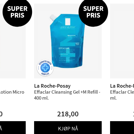
La Roche-Posay
La Roche-
Lotion Micro
Effaclar Cleansing Gel +M Refill -
Effaclar Cl
400 ml.
ml.
0
218,00
Å
KJØP NÅ