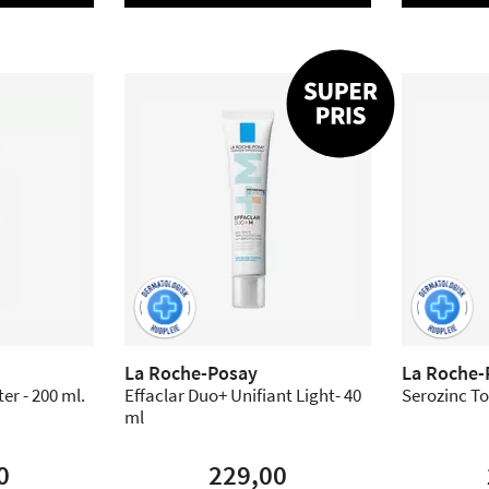
La Roche-Posay
La Roche-
er - 200 ml.
Effaclar Duo+ Unifiant Light- 40
Serozinc To
ml
0
229,00