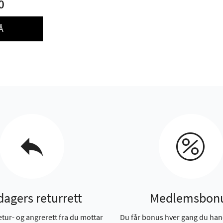
0
Å
dagers returrett
Medlemsbon
etur- og angrerett fra du mottar
Du får bonus hver gang du han