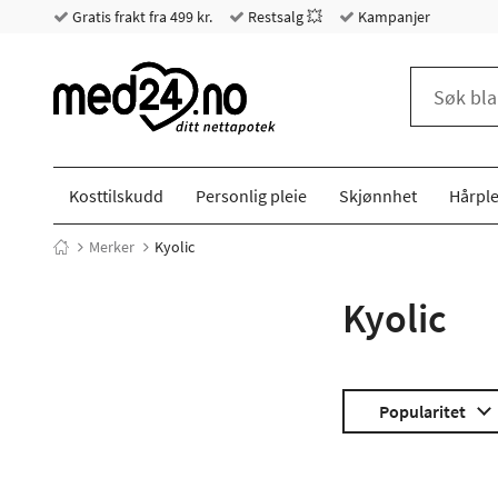
Gratis frakt fra 499 kr.
Restsalg 💥
Kampanjer
Kosttilskudd
Personlig pleie
Skjønnhet
Hårple
Merker
Kyolic
Kyolic
Popularitet