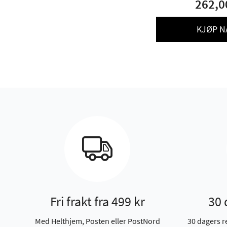
262,0
KJØP N
Fri frakt fra 499 kr
30 
Med Helthjem, Posten eller PostNord
30 dagers r