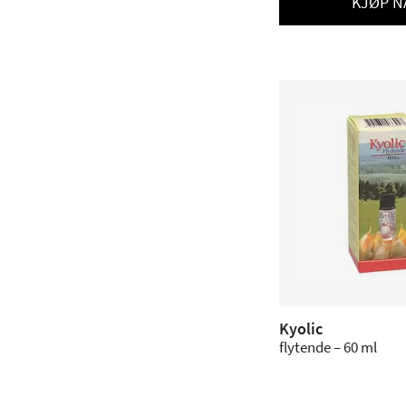
KJØP N
Kyolic
flytende – 60 ml