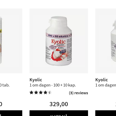
Kyolic
Kyolic
0 tab.
1 om dagen - 100 + 10 kap.
1 om dagen 
(3) reviews


0
329,00