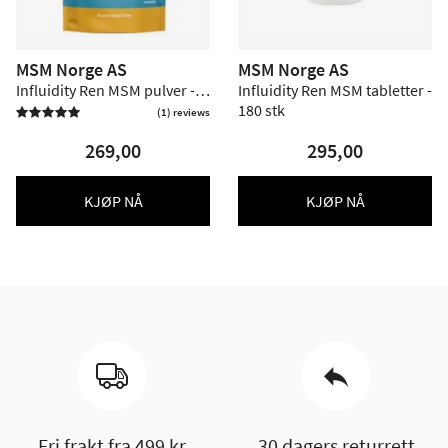
MSM Norge AS
MSM Norge AS
Influidity Ren MSM pulver -
Influidity Ren MSM tabletter -
200 g
180 stk
(1) reviews

269,00
295,00
KJØP NÅ
KJØP NÅ
Fri frakt fra 499 kr
30 dagers returrett