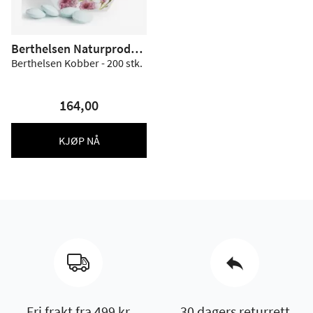
Berthelsen Naturproduk
ter
Berthelsen Kobber - 200 stk.
164,00
KJØP NÅ
Fri frakt fra 499 kr
30 dagers returrett