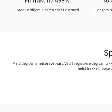
Fri frakt fra 499 kr
30 
Med Helthjem, Posten eller PostNord
30 dagers r
Sp
Meld deg på nyhetsbrevet vårt. Ved å registrere deg samtykke
helst trekke tilbake