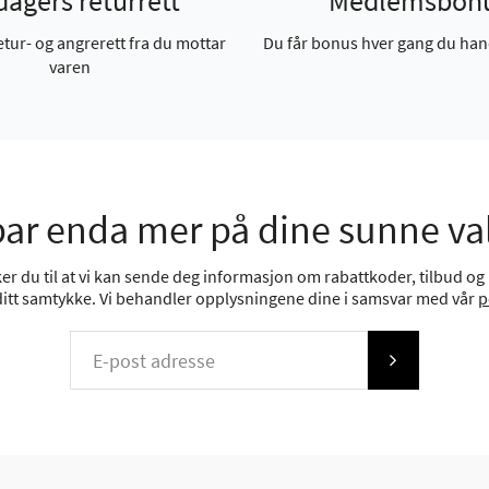
dagers returrett
Medlemsbon
etur- og angrerett fra du mottar
Du får bonus hver gang du han
varen
ar enda mer på dine sunne va
r du til at vi kan sende deg informasjon om rabattkoder, tilbud og n
 ditt samtykke. Vi behandler opplysningene dine i samsvar med vår
p