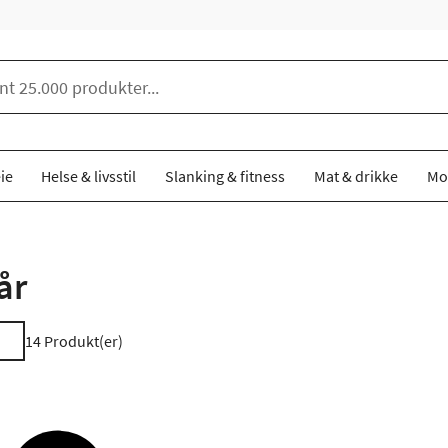
ie
Helse & livsstil
Slanking & fitness
Mat & drikke
Mo
år
14
Produkt(er)