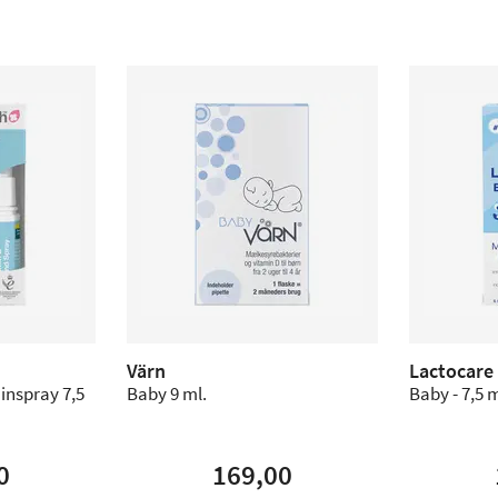
Värn
Lactocare
inspray 7,5
Baby 9 ml.
Baby - 7,5 
0
169,00