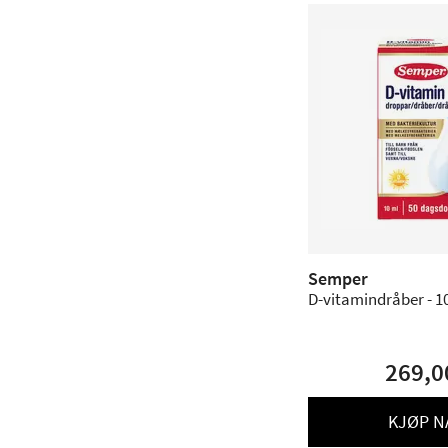
Semper
D-vitamindråber - 1
269,0
KJØP N