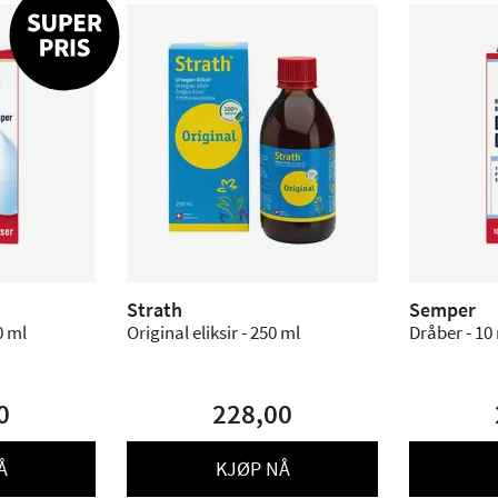
Strath
Semper
0 ml
Original eliksir - 250 ml
Dråber - 10 
0
228,00
Å
KJØP NÅ