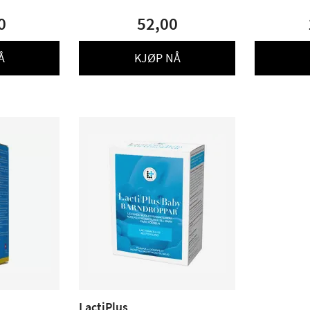
0
52,00
Å
KJØP NÅ
LactiPlus