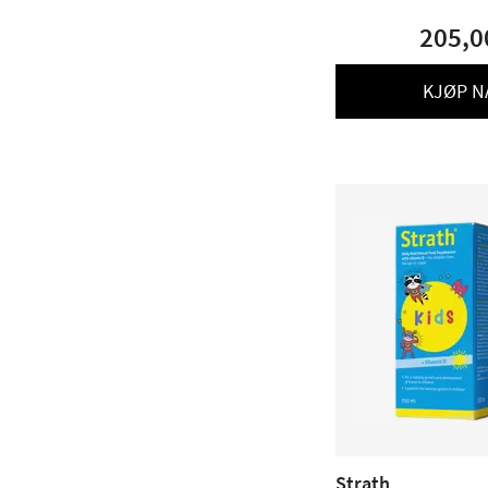
205,0
KJØP N
Strath