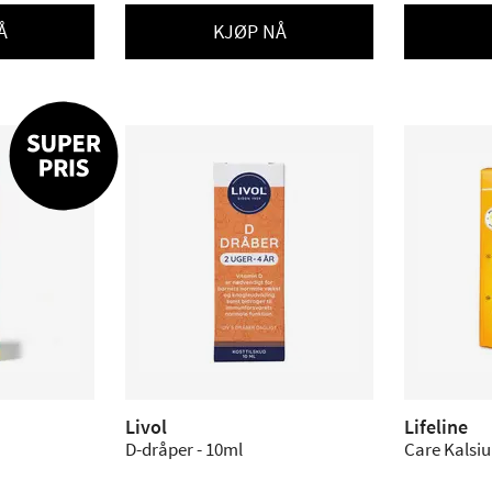
Å
KJØP NÅ
Livol
Lifeline
D-dråper - 10ml
Care Kalsiu