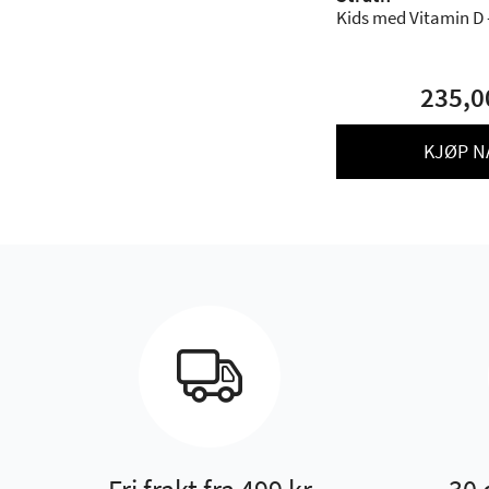
Kids med Vitamin D 
235,0
KJØP N