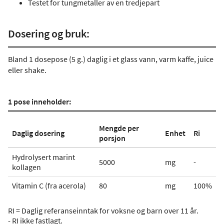
Testet for tungmetaller av en tredjepart
Dosering og bruk:
Bland 1 dosepose (5 g.) daglig i et glass vann, varm kaffe, juice
eller shake.
1 pose inneholder:
Mengde per
Daglig dosering
Enhet
Ri
porsjon
Hydrolysert marint
5000
mg
-
kollagen
Vitamin C (fra acerola)
80
mg
100%
RI = Daglig referanseinntak for voksne og barn over 11 år.
- RI ikke fastlagt.