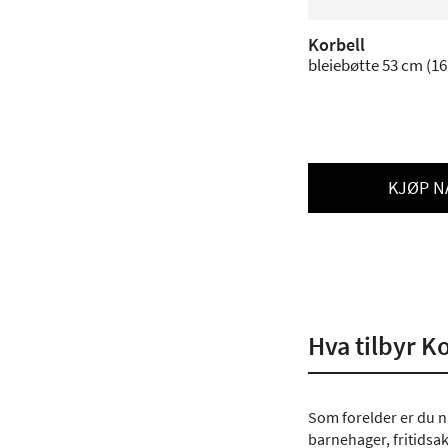
Korbell
KJØP N
Hva tilbyr K
Som forelder er du na
barnehager, fritidsak