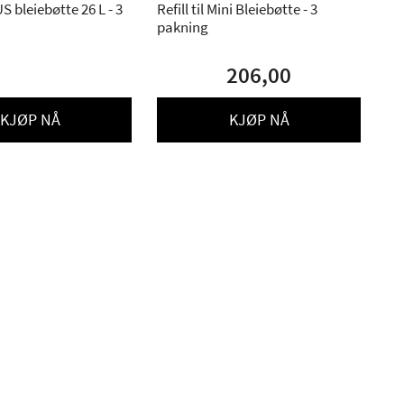
LUS bleiebøtte 26 L - 3
Refill til Mini Bleiebøtte - 3
pakning
206,00
KJØP NÅ
KJØP NÅ