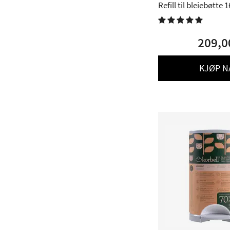
Refill til bleiebøtte 1

209,0
KJØP N