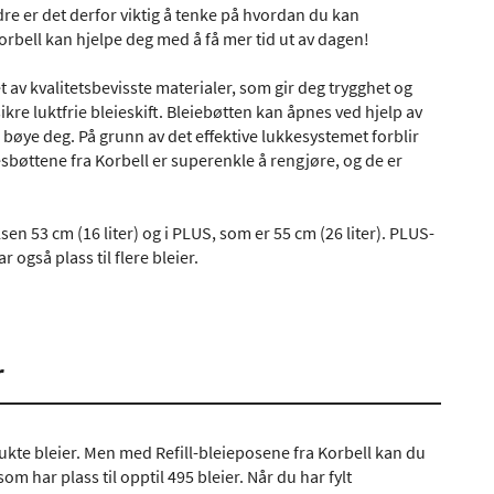
dre er det derfor viktig å tenke på hvordan du kan
r Korbell kan hjelpe deg med å få mer tid ut av dagen!
et av kvalitetsbevisste materialer, som gir deg trygghet og
sikre luktfrie bleieskift. Bleiebøtten kan åpnes ved hjelp av
å bøye deg. På grunn av det effektive lukkesystemet forblir
eiesbøttene fra Korbell er superenkle å rengjøre, og de er
sen 53 cm (16 liter) og i PLUS, som er 55 cm (26 liter). PLUS-
også plass til flere bleier.
r
brukte bleier. Men med Refill-bleieposene fra Korbell kan du
m har plass til opptil 495 bleier. Når du har fylt