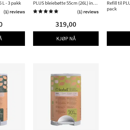
6 L - 3 pakk
PLUS bleiebøtte 55cm (26L) inkl.
Refill til P
refill
pack
(1) reviews
(1) reviews

0
319,00
Å
KJØP NÅ