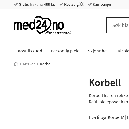
Gratis frakt fra 499 kr.
Restsalg 💥
Kampanjer
Kosttilskudd
Personlig pleie
Skjønnhet
Hårple
Merker
Korbell
Korbell
Korbell har en rekke
Refill bleieposer kan
Hva tilbyr Korbell?
|
H