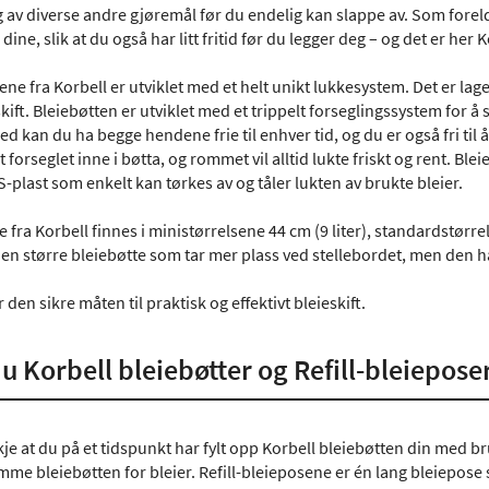
eg av diverse andre gjøremål før du endelig kan slappe av. Som forel
 dine, slik at du også har litt fritid før du legger deg – og det er he
tene fra Korbell er utviklet med et helt unikt lukkesystem. Det er lag
skift. Bleiebøtten er utviklet med et trippelt forseglingssystem for å 
d kan du ha begge hendene frie til enhver tid, og du er også fri til 
 forseglet inne i bøtta, og rommet vil alltid lukte friskt og rent. Bl
BS-plast som enkelt kan tørkes av og tåler lukten av brukte bleier.
 fra Korbell finnes i ministørrelsene 44 cm (9 liter), standardstørrel
en større bleiebøtte som tar mer plass ved stellebordet, men den har 
den sikre måten til praktisk og effektivt bleieskift.
u Korbell bleiebøtter og Refill-bleiepose
skje at du på et tidspunkt har fylt opp Korbell bleiebøtten din med 
ømme bleiebøtten for bleier. Refill-bleieposene er én lang bleiepose so