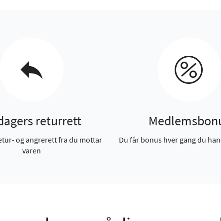
dagers returrett
Medlemsbon
etur- og angrerett fra du mottar
Du får bonus hver gang du han
varen