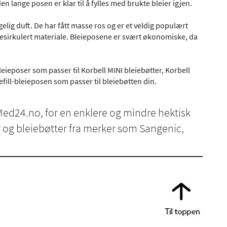
n lange posen er klar til å fylles med brukte bleier igjen.
elig duft. De har fått masse ros og er et veldig populært
 resirkulert materiale. Bleieposene er svært økonomiske, da
bleieposer som passer til Korbell MINI bleiebøtter, Korbell
efill-bleieposen som passer til bleiebøtten din.
Med24.no, for en enklere og mindre hektisk
 og bleiebøtter fra merker som Sangenic,