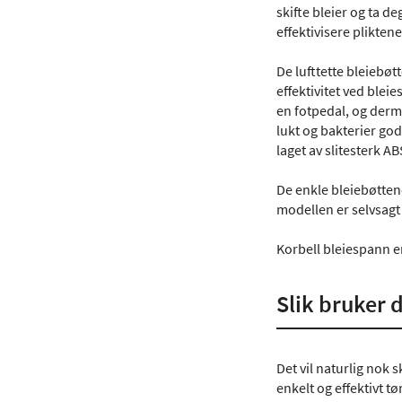
skifte bleier og ta d
effektivisere pliktene
De lufttette bleiebøt
effektivitet ved bleie
en fotpedal, og derme
lukt og bakterier godt
laget av slitesterk A
De enkle bleiebøttene
modellen er selvsagt 
Korbell bleiespann er 
Slik bruker d
Det vil naturlig nok 
enkelt og effektivt t