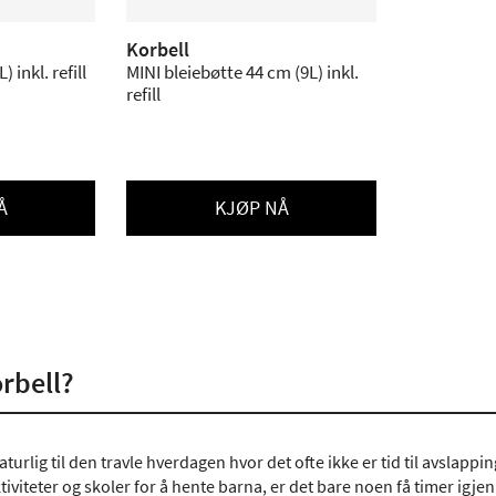
Korbell
bleiebøtte 53 cm (16L) inkl. refill
MINI bleiebøtte 44 cm (9L) inkl.
refill
Å
KJØP NÅ
orbell?
turlig til den travle hverdagen hvor det ofte ikke er tid til avslapp
tiviteter og skoler for å hente barna, er det bare noen få timer igje