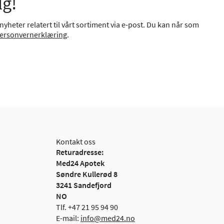
lg!
yheter relatert til vårt sortiment via e-post. Du kan når som
ersonvernerklæring
.
Kontakt oss
Returadresse:
Med24 Apotek
Søndre Kullerød 8
3241 Sandefjord
NO
Tlf. +47 21 95 94 90
E-mail:
info@med24.no