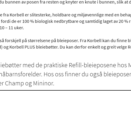
du bunnen av posen fra resten og knyter en knute i bunnen, slik at de
e fra Korbell er slitesterke, holdbare og miljøvennlige med en behag
r fordi de er 100 % biologisk nedbrytbare og samtidig laget av 20 %
. 10 – 11 uker.
gså forskjell på størrelsene på bleieposer. Fra Korbell kan du finne 
) og Korbell PLUS bleiebøtter. Du kan derfor enkelt og greit velge R
eiebøtter med de praktiske Refill-bleieposene hos 
barnsforelder. Hos oss finner du også bleieposer
er Champ og Mininor.