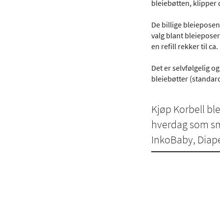
bleiebøtten, klipper 
De billige bleieposen
valg blant bleiepose
en refill rekker til ca
Det er selvfølgelig o
bleiebøtter (standard
Kjøp Korbell bl
hverdag som små
InkoBaby, Diap