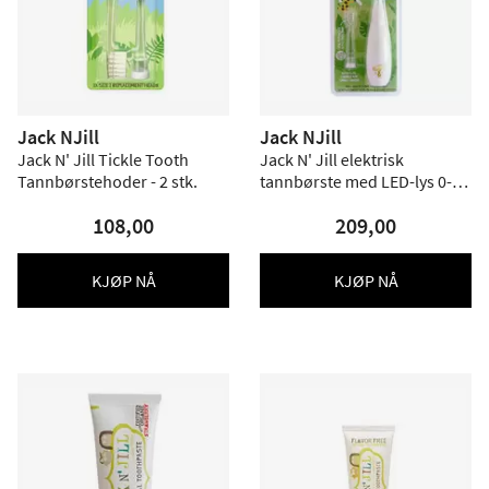
Jack NJill
Jack NJill
Jack N' Jill Tickle Tooth
Jack N' Jill elektrisk
Tannbørstehoder - 2 stk.
tannbørste med LED-lys 0-3
år
108,00
209,00
KJØP NÅ
KJØP NÅ