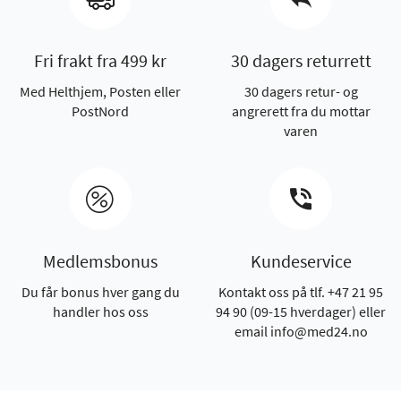
Fri frakt fra 499 kr
30 dagers returrett
Med Helthjem, Posten eller
30 dagers retur- og
PostNord
angrerett fra du mottar
varen
Medlemsbonus
Kundeservice
Du får bonus hver gang du
Kontakt oss på tlf. +47 21 95
handler hos oss
94 90 (09-15 hverdager) eller
email info@med24.no