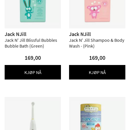
Jack NJill
Jack NJill
Jack N' Jill Blissful Bubbles
Jack N' Jill Shampoo & Body
Bubble Bath (Green)
Wash - (Pink)
169,00
169,00
KJØP NÅ
KJØP NÅ