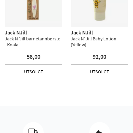
Jack NJill
Jack NJill
Jack N 'Jill barnetannbørste
Jack N' Jill Baby Lotion
- Koala
(Yellow)
58,00
92,00
UTSOLGT
UTSOLGT