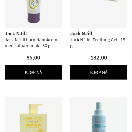
Jack NJill
Jack NJill
Jack N 'Jill barnetannkrem
Jack N´Jill Teething Gel - 15
med solbærsmak - 50 g.
g
85,00
132,00
KJØP NÅ
KJØP NÅ