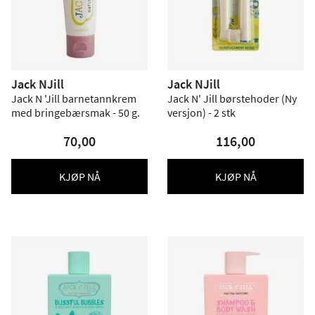
Jack NJill
Jack NJill
Jack N 'Jill barnetannkrem
Jack N' Jill børstehoder (Ny
med bringebærsmak - 50 g.
versjon) - 2 stk
70,00
116,00
KJØP NÅ
KJØP NÅ