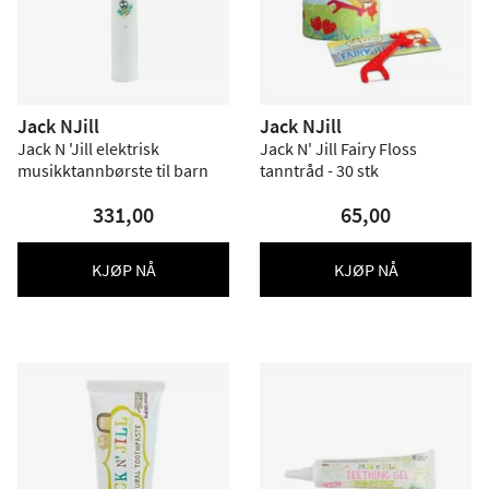
Jack NJill
Jack NJill
Jack N 'Jill elektrisk
Jack N' Jill Fairy Floss
musikktannbørste til barn
tanntråd - 30 stk
331,00
65,00
KJØP NÅ
KJØP NÅ