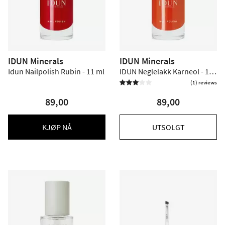
IDUN Minerals
IDUN Minerals
Idun Nailpolish Rubin - 11 ml
IDUN Neglelakk Karneol - 11
ml.
(1) reviews


89,00
89,00
KJØP NÅ
UTSOLGT