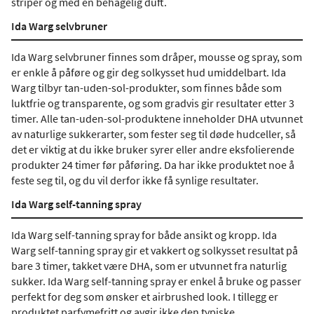
striper og med en behagelig duft.
Ida Warg selvbruner
Ida Warg selvbruner finnes som dråper, mousse og spray, som
er enkle å påføre og gir deg solkysset hud umiddelbart. Ida
Warg tilbyr tan-uden-sol-produkter, som finnes både som
luktfrie og transparente, og som gradvis gir resultater etter 3
timer. Alle tan-uden-sol-produktene inneholder DHA utvunnet
av naturlige sukkerarter, som fester seg til døde hudceller, så
det er viktig at du ikke bruker syrer eller andre eksfolierende
produkter 24 timer før påføring. Da har ikke produktet noe å
feste seg til, og du vil derfor ikke få synlige resultater.
Ida Warg self-tanning spray
Ida Warg self-tanning spray for både ansikt og kropp. Ida
Warg self-tanning spray gir et vakkert og solkysset resultat på
bare 3 timer, takket være DHA, som er utvunnet fra naturlig
sukker. Ida Warg self-tanning spray er enkel å bruke og passer
perfekt for deg som ønsker et airbrushed look. I tillegg er
produktet parfymefritt og avgir ikke den typiske