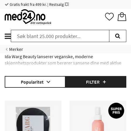
Gratis frakt fra 499 kr. | Restsalg 💥
Merker
Ida Warg Beauty lanserer veganske, moderne
skjønnhetsprodukter som berører sansene dine med aktive
ingredienser og herlige dufter.
Les mer om Ida Warg her!
Popularitet
FILTER