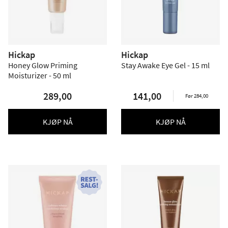
Hickap
Hickap
Honey Glow Priming
Stay Awake Eye Gel - 15 ml
Moisturizer - 50 ml
289,00
141,00
Før 284,00
KJØP NÅ
KJØP NÅ