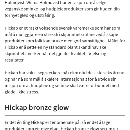
Holmqvist. Wilma Holmqvist har en visjon om å selge
veganske sminke- og hudpleieprodukter som gir huden din
fornyet glød og utstråling.
Hickap er et raskt voksende svensk varemerke som har som
mål å muliggjøre en stressfri skjønnhetsrutine ved å skape
produkter som folk kan bruke med god samvittighet. Målet for
Hickap er å sette en ny standard blant skandinaviske
skjønnhetsmerker når det gjelder kvalitet, følelse og
resultater.
Hickap har vokst seg sterkere på rekordtid de siste seks årene,
og har nå som mål å skalere internasjonalt for å utvide sin
misjon om at hudpleie og sminke skal være forbundet med
glede, ikke stress.
Hickap bronze glow
Er det én ting Hickap er fenomenale på, så er det å lage
produkter som gir mye glød. Hickap bronze glow serum gir