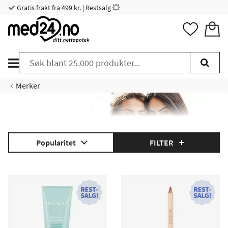
Gratis frakt fra 499 kr. | Restsalg 💥
Merker
Popularitet
FILTER
Les mer om de deilige sminke- og hudpleieproduktene fra
Hickap her