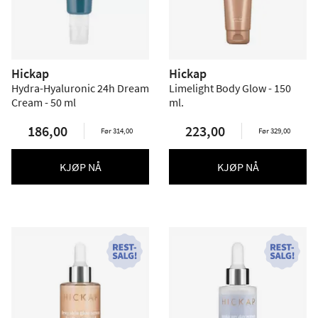
Hickap
Hickap
Hydra-Hyaluronic 24h Dream
Limelight Body Glow - 150
Cream - 50 ml
ml.
186,00
223,00
Før 314,00
Før 329,00
KJØP NÅ
KJØP NÅ