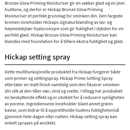
Bronze Glow Priming Moisturiser gir en vakker glød og en jevn
hudtone, og derfor er Hickap Bronze Glow Priming
Moisturiser et perfekt grunnlag for sminken din. Den fargede
kremen inneholder Hickaps signaturblanding av lav- og
høymolekylær hyaluronsyre som gir fuktighet i dybden for en
perfekt glød. Hickap Bronze Glow Priming Moisturiser kan
blandes med foundation for å tilføre ekstra fuktighet og glød.
Hickap setting spray
Dette multifunksjonelle produktet fra Hickap fungerer både
som primer og settingspray. Hickap Prime Setting Spray
etterlater en matt finish samtidig som den fikserer sminken
din slik at den tåler vær, vind og svette. I tillegg har produktet
en beskyttende effekt og er utviklet for å redusere synligheten
av porene. Ingrediensene inneholder blant annet grønn
kaviar, som bidrar til å opprettholde hudens fuktighetsnivå
gjennom hele dagen eller natten. Hickap setting spray kan
enkelt sprayes på ansiktet.