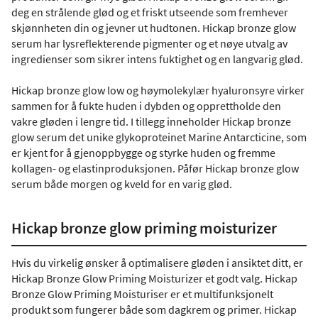
deg en strålende glød og et friskt utseende som fremhever
skjønnheten din og jevner ut hudtonen. Hickap bronze glow
serum har lysreflekterende pigmenter og et nøye utvalg av
ingredienser som sikrer intens fuktighet og en langvarig glød.
Hickap bronze glow low og høymolekylær hyaluronsyre virker
sammen for å fukte huden i dybden og opprettholde den
vakre gløden i lengre tid. I tillegg inneholder Hickap bronze
glow serum det unike glykoproteinet Marine Antarcticine, som
er kjent for å gjenoppbygge og styrke huden og fremme
kollagen- og elastinproduksjonen. Påfør Hickap bronze glow
serum både morgen og kveld for en varig glød.
Hickap bronze glow priming moisturizer
Hvis du virkelig ønsker å optimalisere gløden i ansiktet ditt, er
Hickap Bronze Glow Priming Moisturizer et godt valg. Hickap
Bronze Glow Priming Moisturiser er et multifunksjonelt
produkt som fungerer både som dagkrem og primer. Hickap