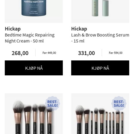
Hickap
Hickap
Bedtime Magic Repairing
Lash & Brow Boosting Serum
Night Cream - 50 ml
- 15 ml
268,00
331,00
Før 449,00
Før 554,00
KJØP NÅ
KJØP NÅ