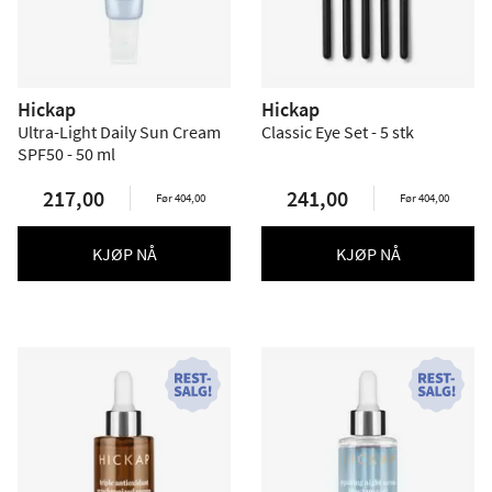
Hickap
Hickap
Ultra-Light Daily Sun Cream
Classic Eye Set - 5 stk
SPF50 - 50 ml
217,00
241,00
Før 404,00
Før 404,00
KJØP NÅ
KJØP NÅ