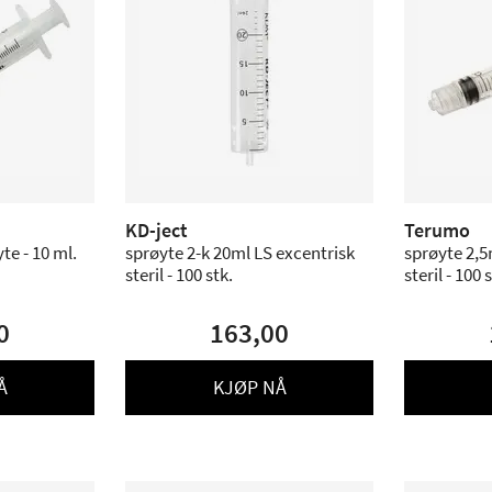
KD-ject
Terumo
e - 10 ml.
sprøyte 2-k 20ml LS excentrisk
sprøyte 2,5
steril - 100 stk.
steril - 100 
0
163,00
Å
KJØP NÅ