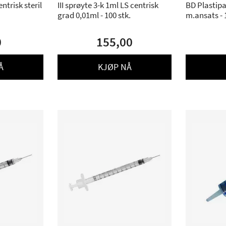
ntrisk steril
III sprøyte 3-k 1ml LS centrisk
BD Plastipa
grad 0,01ml - 100 stk.
m.ansats - 
0
155,00
Å
KJØP NÅ