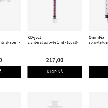
KD-ject
OmniFix
trisk steril -
E Enteral sprøyte 1 ml - 100 stk
sprøyte luer
0
217,00
Å
KJØP NÅ