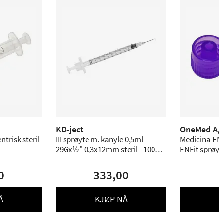
KD-ject
OneMed A
ntrisk steril
III sprøyte m. kanyle 0,5ml
Medicina EN
29Gx½" 0,3x12mm steril - 100
ENFit sprøyt
stk.
0
333,00
Å
KJØP NÅ