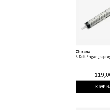
Chirana
3-Delt Engangssprøyt
119,0
KJØP N