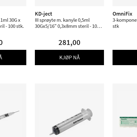
KD-ject
OmniFix
e 1ml 30G x
III sprøyte m. kanyle 0,5ml
3-komponent
il - 100 stk.
30Gx5/16" 0,3x8mm steril - 100
stk
stk.
0
281,00
Å
KJØP NÅ