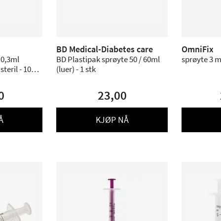
BD Medical-Diabetes care
OmniFix
 0,3ml
BD Plastipak sprøyte 50 / 60ml
sprøyte 3 ml
teril - 100
(luer) - 1 stk
0
23,00
Å
KJØP NÅ