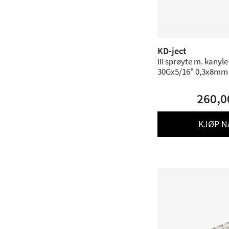
KD-ject
III sprøyte m. kanyle
30Gx5/16" 0,3x8mm s
stk.
260,0
KJØP N