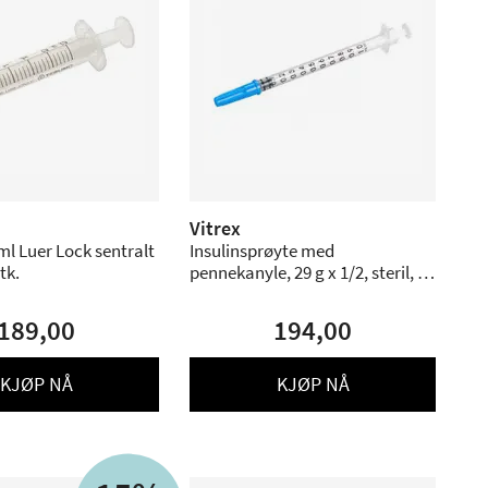
Vitrex
ml Luer Lock sentralt
Insulinsprøyte med
stk.
pennekanyle, 29 g x 1/2, steril, 1
ml. - 100 stk.
189,00
194,00
KJØP NÅ
KJØP NÅ