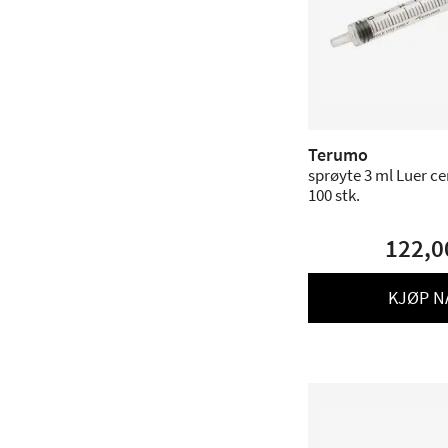
Terumo
sprøyte 3 ml Luer cen
100 stk.
122,0
KJØP N