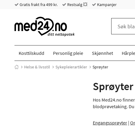
Gratis frakt fra 499 kr.
Restsalg 💥
Kampanjer
Kosttilskudd
Personlig pleie
Skjønnhet
Hårple
Helse & livsstil
Sykepleierartikler
Sprøyter
Sprøyter
Hos Med24.no finner 
blodprøvetaking. Du 
Engangssprøyter
|
Om