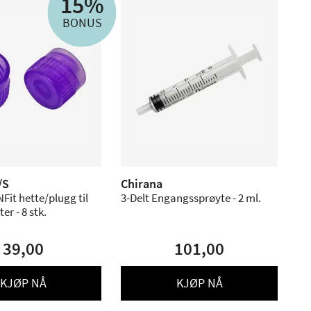
15%
BONUS
/S
Chirana
Fit hette/plugg til
3-Delt Engangssprøyte - 2 ml.
er - 8 stk.
39,00
101,00
KJØP NÅ
KJØP NÅ