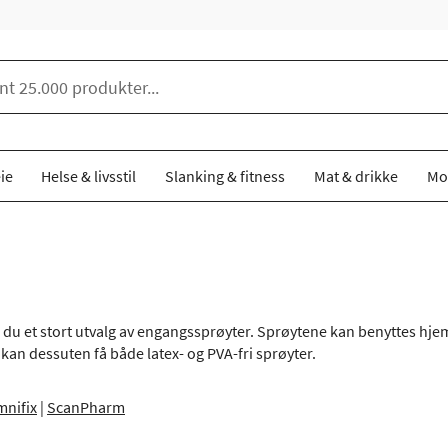
ie
Helse & livsstil
Slanking & fitness
Mat & drikke
Mo
du et stort utvalg av engangssprøyter. Sprøytene kan benyttes hjemme
kan dessuten få både latex- og PVA-fri sprøyter.
nifix
|
ScanPharm