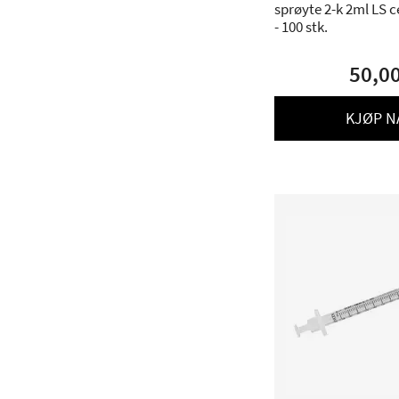
sprøyte 2-k 2ml LS ce
- 100 stk.
50,0
KJØP N