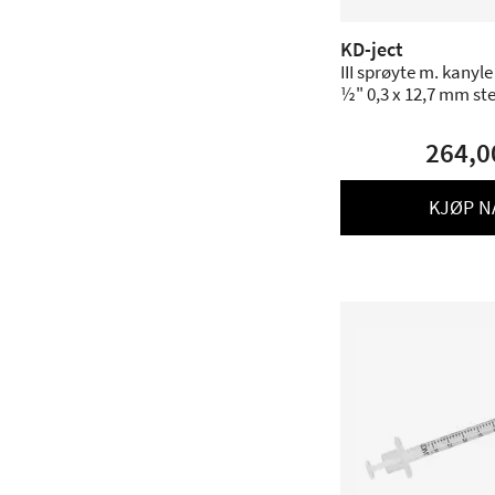
KD-ject
III sprøyte m. kanyl
½" 0,3 x 12,7 mm ster
264,0
KJØP N