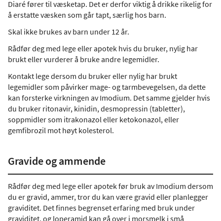
Diaré fører til væsketap. Det er derfor viktig å drikke rikelig for
å erstatte væsken som går tapt, særlig hos barn.
Skal ikke brukes av barn under 12 år.
Rådfør deg med lege eller apotek hvis du bruker, nylig har
brukt eller vurderer å bruke andre legemidler.
Kontakt lege dersom du bruker eller nylig har brukt
legemidler som påvirker mage- og tarmbevegelsen, da dette
kan forsterke virkningen av Imodium. Det samme gjelder hvis
du bruker ritonavir, kinidin, desmopressin (tabletter),
soppmidler som itrakonazol eller ketokonazol, eller
gemfibrozil mot høyt kolesterol.
Gravide og ammende
Rådfør deg med lege eller apotek før bruk av Imodium dersom
du er gravid, ammer, tror du kan være gravid eller planlegger
graviditet. Det finnes begrenset erfaring med bruk under
graviditet, og loperamid kan gå over i morsmelk i små