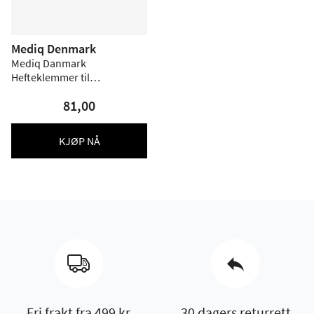
Mediq Denmark
Mediq Danmark
Hefteklemmer til
kompresjonsbind - 50 stk
81,00
KJØP NÅ
Fri frakt fra 499 kr
30 dagers returrett