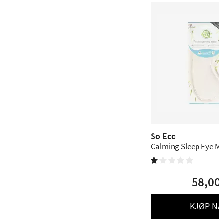
So Eco
Calming Sleep Eye M


58,0
KJØP N