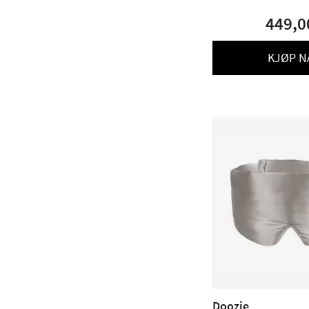
449,0
KJØP N
Doozie