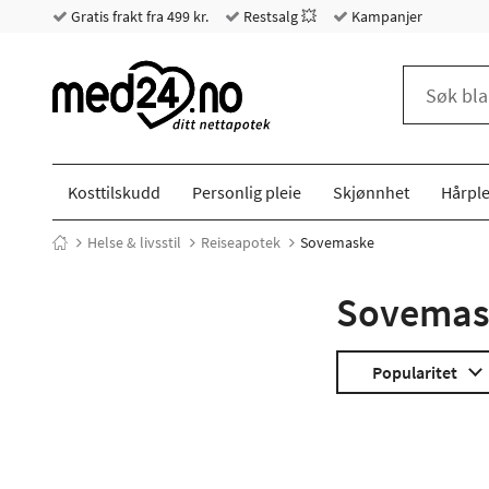
Gratis frakt fra 499 kr.
Restsalg 💥
Kampanjer
Kosttilskudd
Personlig pleie
Skjønnhet
Hårple
Helse & livsstil
Reiseapotek
Sovemaske
Sovemask
Popularitet