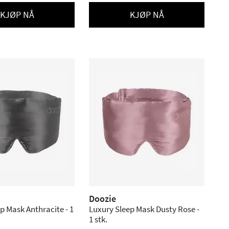
KJØP NÅ
KJØP NÅ
Doozie
p Mask Anthracite - 1
Luxury Sleep Mask Dusty Rose -
1 stk.