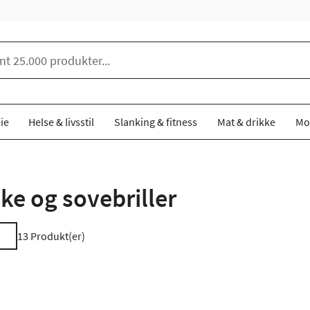
ie
Helse & livsstil
Slanking & fitness
Mat & drikke
Mo
e og sovebriller
13
Produkt(er)