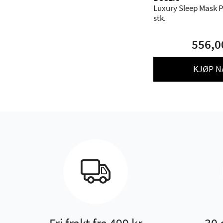
Luxury Sleep Mask Pe
stk.
556,0
KJØP N