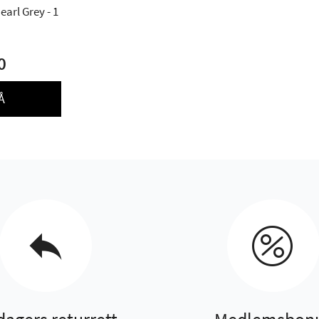
arl Grey - 1
0
Å