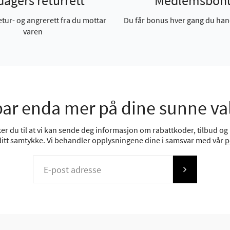
dagers returrett
Medlemsbon
etur- og angrerett fra du mottar
Du får bonus hver gang du han
varen
ar enda mer på dine sunne va
r du til at vi kan sende deg informasjon om rabattkoder, tilbud og n
 ditt samtykke. Vi behandler opplysningene dine i samsvar med vår
p