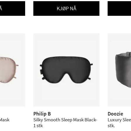
Å
KJØP NÅ
Philip B
Doozie
 Mask
Silky Smooth Sleep Mask Black-
Luxury Slee
1 stk
stk.