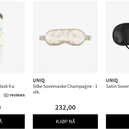
UNIQ
UNIQ
ask fra
Silke Sovemaske Champagne - 1
stk.
(1) reviews
0
232,00
Å
KJØP NÅ