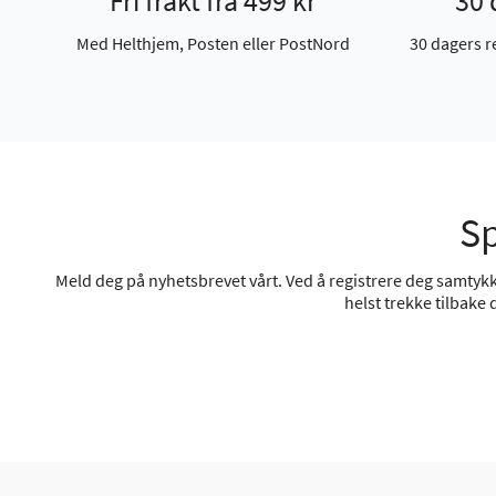
Fri frakt fra 499 kr
30 
Med Helthjem, Posten eller PostNord
30 dagers r
Sp
Meld deg på nyhetsbrevet vårt. Ved å registrere deg samtykke
helst trekke tilbake