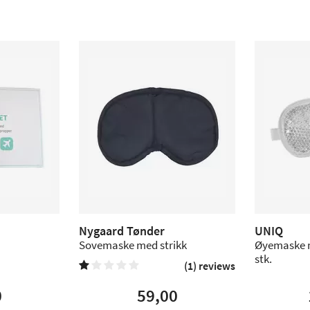
Nygaard Tønder
UNIQ
Sovemaske med strikk
Øyemaske m
stk.
(1) reviews


0
59,00