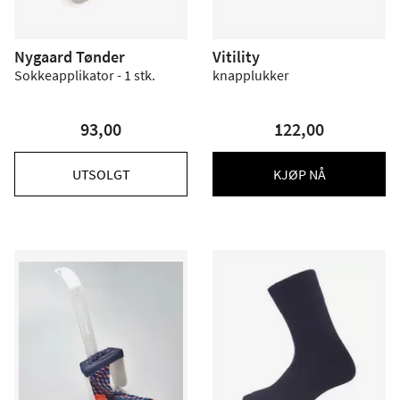
Nygaard Tønder
Vitility
Sokkeapplikator - 1 stk.
knapplukker
93,00
122,00
UTSOLGT
KJØP NÅ