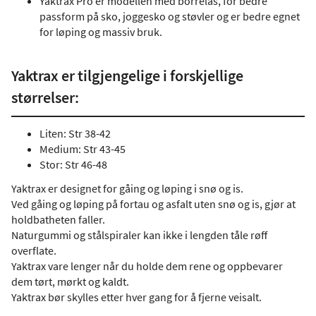
Yaktrax Pro er modellen med borrelås, for bedre
passform på sko, joggesko og støvler og er bedre egnet
for løping og massiv bruk.
Yaktrax er tilgjengelige i forskjellige
størrelser:
Liten: Str 38-42
Medium: Str 43-45
Stor: Str 46-48
Yaktrax er designet for gåing og løping i snø og is.
Ved gåing og løping på fortau og asfalt uten snø og is, gjør at
holdbatheten faller.
Naturgummi og stålspiraler kan ikke i lengden tåle røff
overflate.
Yaktrax vare lenger når du holde dem rene og oppbevarer
dem tørt, mørkt og kaldt.
Yaktrax bør skylles etter hver gang for å fjerne veisalt.