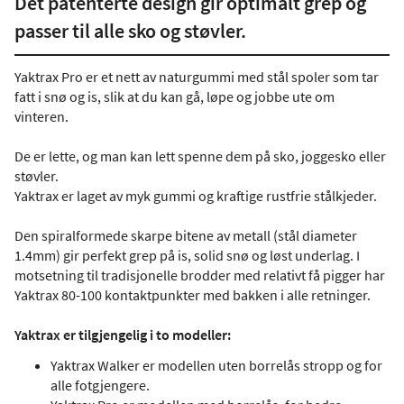
Det patenterte design gir optimalt grep og
passer til alle sko og støvler.
Yaktrax Pro er et nett av naturgummi med stål spoler som tar
fatt i snø og is, slik at du kan gå, løpe og jobbe ute om
vinteren.
De er lette, og man kan lett spenne dem på sko, joggesko eller
støvler.
Yaktrax er laget av myk gummi og kraftige rustfrie stålkjeder.
Den spiralformede skarpe bitene av metall (stål diameter
1.4mm) gir perfekt grep på is, solid snø og løst underlag. I
motsetning til tradisjonelle brodder med relativt få pigger har
Yaktrax 80-100 kontaktpunkter med bakken i alle retninger.
Yaktrax er tilgjengelig i to modeller:
Yaktrax Walker er modellen uten borrelås stropp og for
alle fotgjengere.