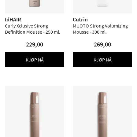
IdHAIR
Cutrin
Curly Xclusive Strong
MUOTO Strong Volumizing
Definition Mousse - 250 ml.
Mousse - 300 ml.
229,00
269,00
KJØP NÅ
KJØP NÅ