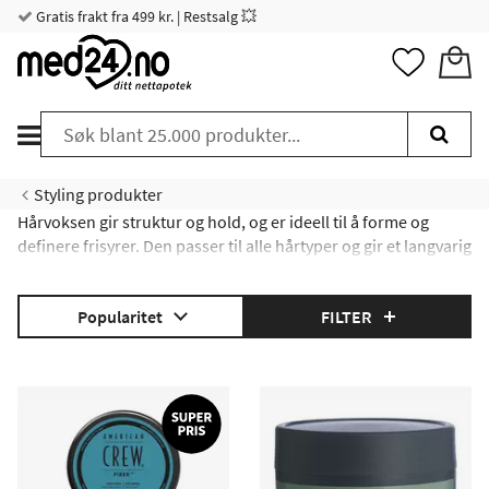
Gratis frakt fra 499 kr. | Restsalg 💥
Styling produkter
Hårvoksen gir struktur og hold, og er ideell til å forme og
definere frisyrer. Den passer til alle hårtyper og gir et langvarig
og fleksibelt hold.
Les mer om hårvoks her
!
Popularitet
FILTER