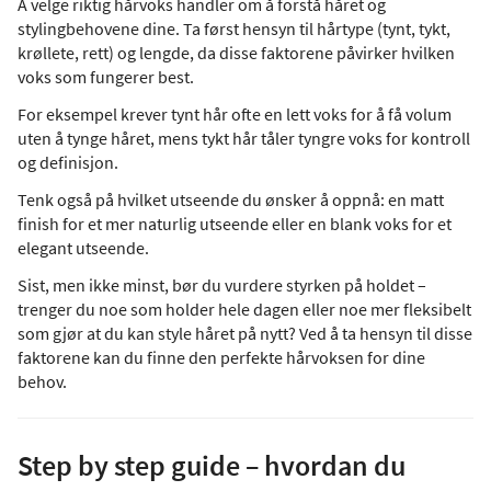
Å velge riktig hårvoks handler om å forstå håret og
stylingbehovene dine. Ta først hensyn til hårtype (tynt, tykt,
krøllete, rett) og lengde, da disse faktorene påvirker hvilken
voks som fungerer best.
For eksempel krever tynt hår ofte en lett voks for å få volum
uten å tynge håret, mens tykt hår tåler tyngre voks for kontroll
og definisjon.
Tenk også på hvilket utseende du ønsker å oppnå: en matt
finish for et mer naturlig utseende eller en blank voks for et
elegant utseende.
Sist, men ikke minst, bør du vurdere styrken på holdet –
trenger du noe som holder hele dagen eller noe mer fleksibelt
som gjør at du kan style håret på nytt? Ved å ta hensyn til disse
faktorene kan du finne den perfekte hårvoksen for dine
behov.
Step by step guide – hvordan du