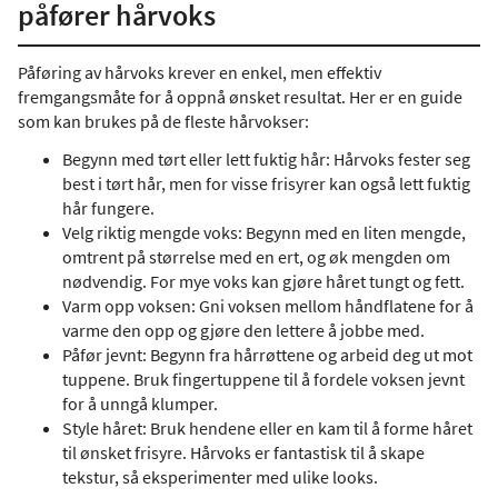
påfører hårvoks
Påføring av hårvoks krever en enkel, men effektiv
fremgangsmåte for å oppnå ønsket resultat. Her er en guide
som kan brukes på de fleste hårvokser:
Begynn med tørt eller lett fuktig hår: Hårvoks fester seg
best i tørt hår, men for visse frisyrer kan også lett fuktig
hår fungere.
Velg riktig mengde voks: Begynn med en liten mengde,
omtrent på størrelse med en ert, og øk mengden om
nødvendig. For mye voks kan gjøre håret tungt og fett.
Varm opp voksen: Gni voksen mellom håndflatene for å
varme den opp og gjøre den lettere å jobbe med.
Påfør jevnt: Begynn fra hårrøttene og arbeid deg ut mot
tuppene. Bruk fingertuppene til å fordele voksen jevnt
for å unngå klumper.
Style håret: Bruk hendene eller en kam til å forme håret
til ønsket frisyre. Hårvoks er fantastisk til å skape
tekstur, så eksperimenter med ulike looks.