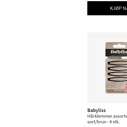
KJØP N
Babyliss
Hårklemmer assorter
sort/brun - 4 stk.