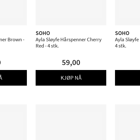
SOHO
SOHO
ner Brown -
Ayla Sløyfe Hårspenner Cherry
Ayla Sløyfe
Red - 4 stk.
4 stk.
0
59,00
Å
KJØP NÅ