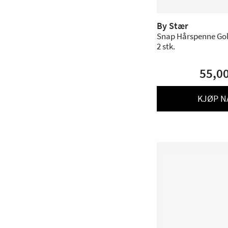
By Stær
Snap Hårspenne Gol
2 stk.
55,0
KJØP N