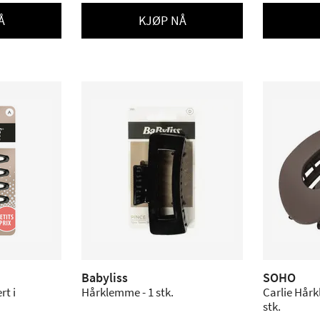
Å
KJØP NÅ
Babyliss
SOHO
t i
Hårklemme - 1 stk.
Carlie Hårk
stk.