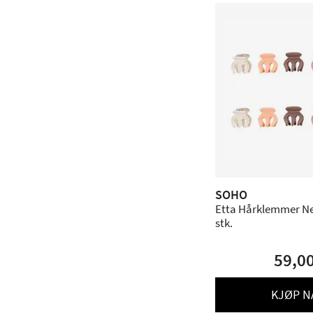
SOHO
Etta Hårklemmer Neu
stk.
59,0
KJØP N