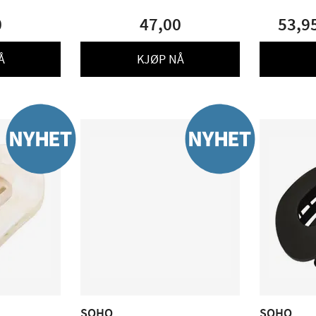
0
47,00
53,9
Å
KJØP NÅ
SOHO
SOHO