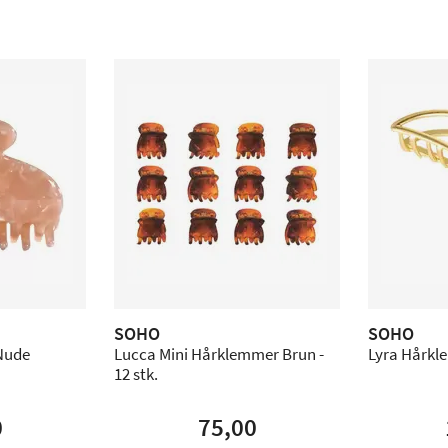
SOHO
SOHO
 Nude
Lucca Mini Hårklemmer Brun -
Lyra Hårkle
12 stk.
0
75,00