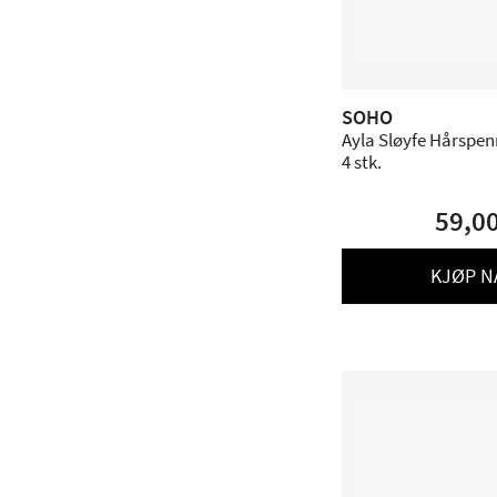
SOHO
Ayla Sløyfe Hårspen
4 stk.
59,0
KJØP N