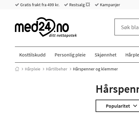
Gratis frakt fra 499 kr.
Restsalg 💥
Kampanjer
Kosttilskudd
Personlig pleie
Skjønnhet
Hårple
Hårpleie
Hårtilbehør
Hårspenner og klemmer
Hårspen
Popularitet