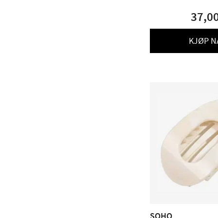
37,0
KJØP N
SOHO