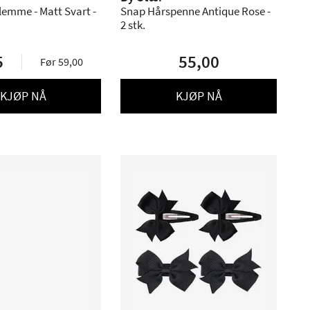
lemme - Matt Svart -
Snap Hårspenne Antique Rose -
2 stk.
5
55,00
Før 59,00
KJØP NÅ
KJØP NÅ