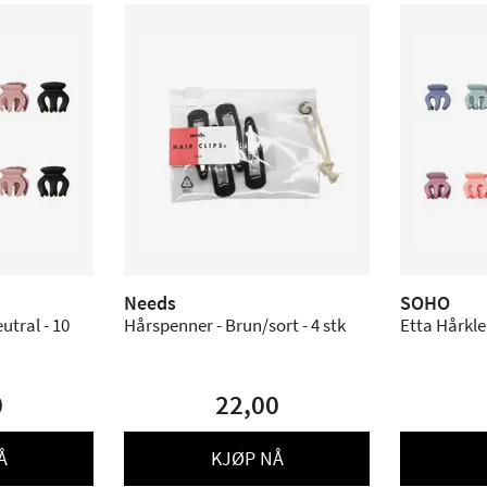
Needs
SOHO
tral - 10
Hårspenner - Brun/sort - 4 stk
Etta Hårkle
0
22,00
Å
KJØP NÅ