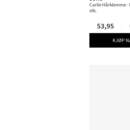
Carlie Hårklemme - 
stk.
53,95
KJØP N