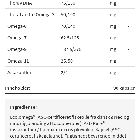
- herav DHA
75/150
mg
-
- heraf andre Omega-3
50/100
mg
-
Omega-6
70/140
mg
-
Omega-7
62,5/125
mg
-
Omega-9
187,5/375
mg
-
Omega-11
25/50
mg
-
Astaxanthin
2/4
mg
-
Inneholder:
90 kapsler
Ingredienser
Ecolomega® (ASC-certificeret fiskeolie fra dansk ørred og
naturlig blanding af tocopheroler), AstaPure®
(astaxanthin / haematococcus pluvialis), Kapsel (ASC-
certificeret fiskegelatine), Fugtighedsbevarende middel