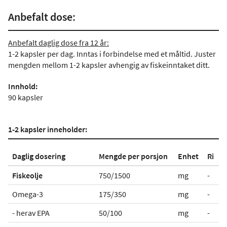
Anbefalt dose:
Anbefalt daglig dose fra 12 år:
1-2 kapsler per dag. Inntas i forbindelse med et måltid. Juster
mengden mellom 1-2 kapsler avhengig av fiskeinntaket ditt.
Innhold:
90 kapsler
1-2 kapsler inneholder:
Daglig dosering
Mengde per porsjon
Enhet
Ri
Fiskeolje
750/1500
mg
-
Omega-3
175/350
mg
-
- herav EPA
50/100
mg
-