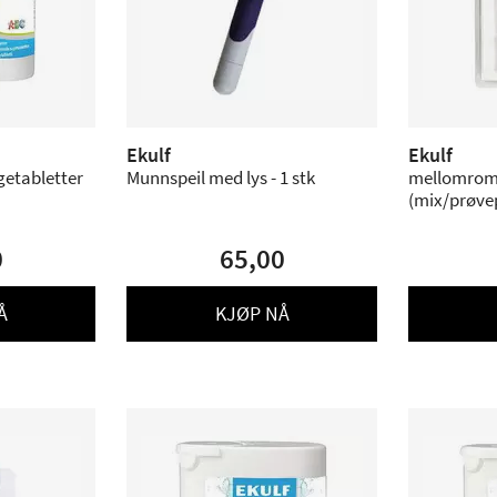
Ekulf
Ekulf
ugetabletter
Munnspeil med lys - 1 stk
mellomrom
(mix/prøvep
0
65,00
Å
KJØP NÅ