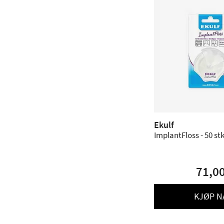
Ekulf
ImplantFloss - 50 st
71,0
KJØP N