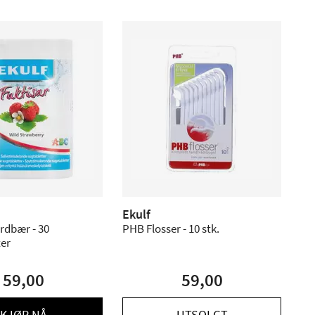
Ekulf
ordbær - 30
PHB Flosser - 10 stk.
ter
59,00
59,00
KJØP NÅ
UTSOLGT