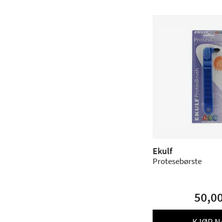
Ekulf
Protesebørste
50,0
KJØP N