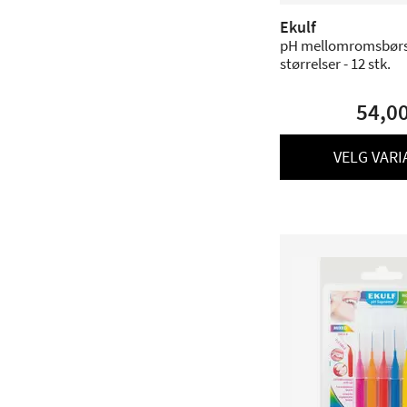
Ekulf
pH mellomromsbørst
størrelser - 12 stk.
54,0
VELG VARI