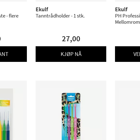
Ekulf
Ekulf
e - flere
Tanntrådholder - 1 stk.
PH Profess
Mellomroms
Str. - 18 stk
0
27,00
ANT
KJØP NÅ
VE