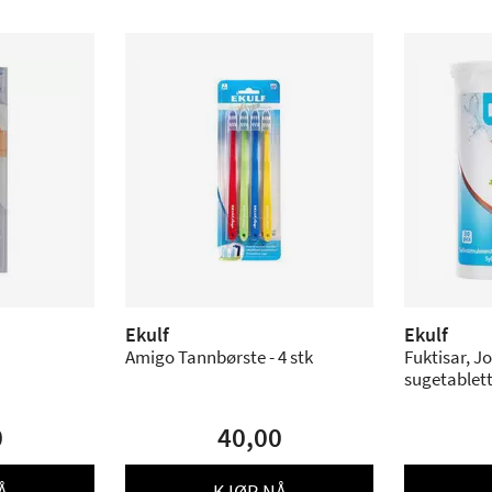
Ekulf
Ekulf
Amigo Tannbørste - 4 stk
Fuktisar, J
sugetablet
0
40,00
Å
KJØP NÅ