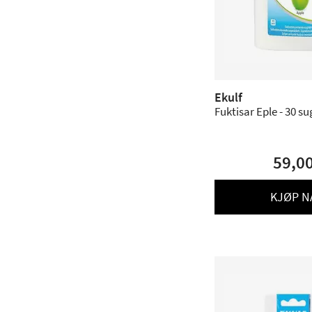
Ekulf
Fuktisar Eple - 30 s
59,0
KJØP N