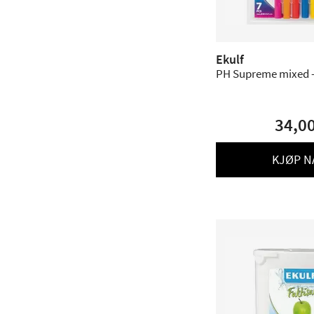
Ekulf
PH Supreme mixed - 
34,0
KJØP N