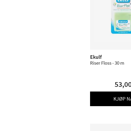
Ekulf
Riser Floss - 30 m
53,0
KJØP N