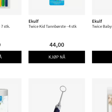
Ekulf
Ekulf
7 stk.
Twice Kid Tannbørste - 4 stk
Twice Baby
0
44,00
Å
KJØP NÅ