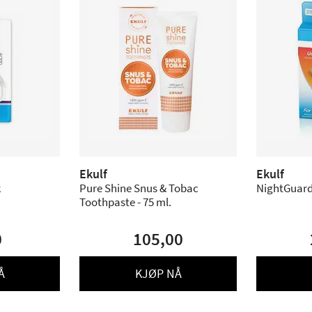
Ekulf
Ekulf
k
Pure Shine Snus & Tobac
NightGuard 
Toothpaste - 75 ml.
0
105,00
Å
KJØP NÅ