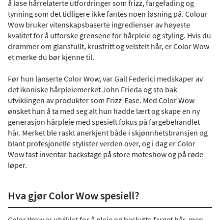
å løse hårrelaterte utfordringer som frizz, fargefading og
tynning som det tidligere ikke fantes noen løsning på. Colour
Wow bruker vitenskapsbaserte ingredienser av høyeste
kvalitet for å utforske grensene for hårpleie og styling. Hvis du
drømmer om glansfullt, krusfritt og velstelt hår, er Color Wow
et merke du bør kjenne til.
Før hun lanserte Color Wow, var Gail Federici medskaper av
det ikoniske hårpleiemerket John Frieda og sto bak
utviklingen av produkter som Frizz-Ease. Med Color Wow
ønsket hun å ta med seg alt hun hadde lært og skape en ny
generasjon hårpleie med spesielt fokus på fargebehandlet
hår. Merket ble raskt anerkjent både i skjønnhetsbransjen og
blant profesjonelle stylister verden over, og i dag er Color
Wow fast inventar backstage på store moteshow og på røde
løper.
Hva gjør Color Wow spesiell?
Color Wow er utviklet for å pleie og beskytte farget hår, men