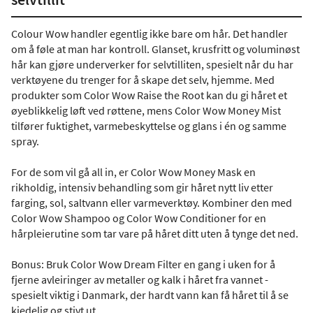
Colour Wow handler egentlig ikke bare om hår. Det handler
om å føle at man har kontroll. Glanset, krusfritt og voluminøst
hår kan gjøre underverker for selvtilliten, spesielt når du har
verktøyene du trenger for å skape det selv, hjemme. Med
produkter som Color Wow Raise the Root kan du gi håret et
øyeblikkelig løft ved røttene, mens Color Wow Money Mist
tilfører fuktighet, varmebeskyttelse og glans i én og samme
spray.
For de som vil gå all in, er Color Wow Money Mask en
rikholdig, intensiv behandling som gir håret nytt liv etter
farging, sol, saltvann eller varmeverktøy. Kombiner den med
Color Wow Shampoo og Color Wow Conditioner for en
hårpleierutine som tar vare på håret ditt uten å tynge det ned.
Bonus: Bruk Color Wow Dream Filter en gang i uken for å
fjerne avleiringer av metaller og kalk i håret fra vannet -
spesielt viktig i Danmark, der hardt vann kan få håret til å se
kjedelig og stivt ut.