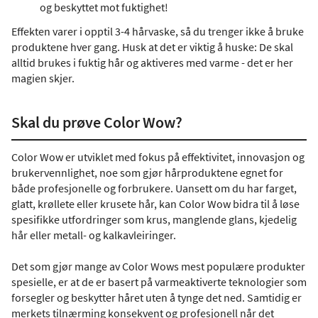
og beskyttet mot fuktighet!
Effekten varer i opptil 3-4 hårvaske, så du trenger ikke å bruke
produktene hver gang. Husk at det er viktig å huske: De skal
alltid brukes i fuktig hår og aktiveres med varme - det er her
magien skjer.
Skal du prøve Color Wow?
Color Wow er utviklet med fokus på effektivitet, innovasjon og
brukervennlighet, noe som gjør hårproduktene egnet for
både profesjonelle og forbrukere. Uansett om du har farget,
glatt, krøllete eller krusete hår, kan Color Wow bidra til å løse
spesifikke utfordringer som krus, manglende glans, kjedelig
hår eller metall- og kalkavleiringer.
Det som gjør mange av Color Wows mest populære produkter
spesielle, er at de er basert på varmeaktiverte teknologier som
forsegler og beskytter håret uten å tynge det ned. Samtidig er
merkets tilnærming konsekvent og profesjonell når det