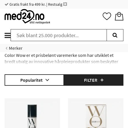
Gratis frakt fra 499 kr. | Restsalg 💥
Merker
Color Wow er et prisbelønt varemerke som har utviklet et
bredt utvalg av innovative hårpleieprodukter som beskytter
farget hår og reduserer krusing.
Popularitet
FILTER