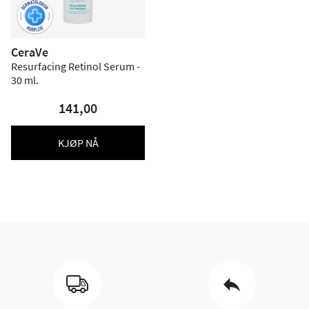
CeraVe
Resurfacing Retinol Serum -
30 ml.
141,00
KJØP NÅ