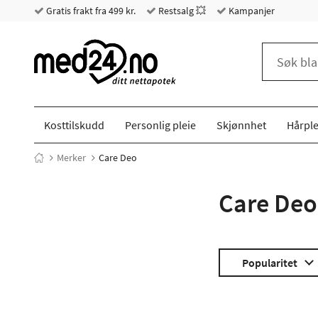
Gratis frakt fra 499 kr.
Restsalg 💥
Kampanjer
Kosttilskudd
Personlig pleie
Skjønnhet
Hårple
Merker
Care Deo
Care Deo
Popularitet