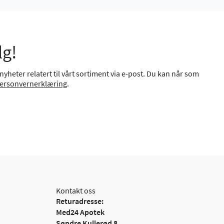
lg!
yheter relatert til vårt sortiment via e-post. Du kan når som
ersonvernerklæring
.
Kontakt oss
Returadresse:
Med24 Apotek
Søndre Kullerød 8