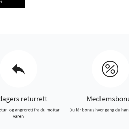
Å
dagers returrett
Medlemsbon
etur- og angrerett fra du mottar
Du får bonus hver gang du han
varen