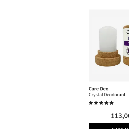
Care Deo
Cryst

113,0