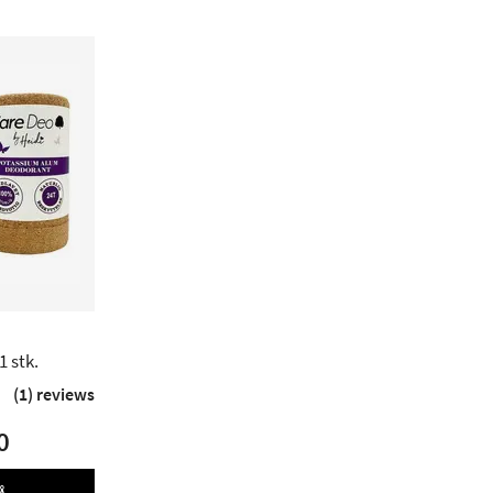
al Deodorant - 1 stk.
(1) reviews
0