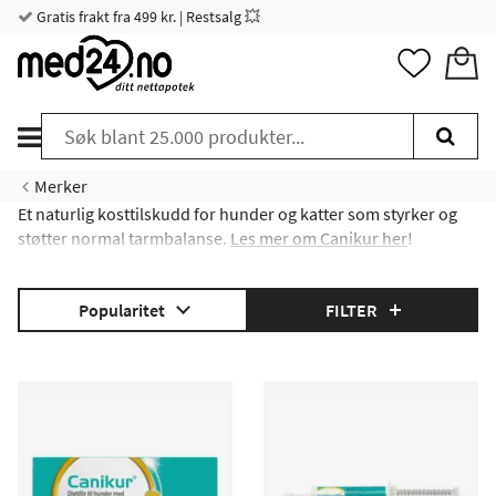
Gratis frakt fra 499 kr. | Restsalg 💥
Merker
Et naturlig kosttilskudd for hunder og katter som styrker og
støtter normal tarmbalanse.
Les mer om Canikur her
!
Popularitet
FILTER