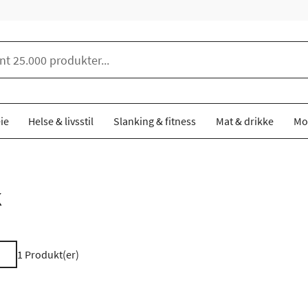
ie
Helse & livsstil
Slanking & fitness
Mat & drikke
Mo
k
1
Produkt(er)