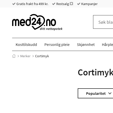
Gratis frakt fra 499 kr.
Restsalg 💥
Kampanjer
Kosttilskudd
Personlig pleie
Skjønnhet
Hårple
Merker
Cortimyk
Cortimy
Popularitet