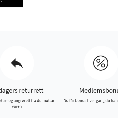
Å
dagers returrett
Medlemsbon
etur- og angrerett fra du mottar
Du får bonus hver gang du han
varen