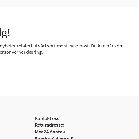
lg!
yheter relatert til vårt sortiment via e-post. Du kan når som
ersonvernerklæring
.
Kontakt oss
Returadresse:
Med24 Apotek
Søndre Kullerød 8