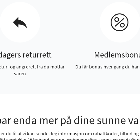
dagers returrett
Medlemsbon
etur- og angrerett fra du mottar
Du får bonus hver gang du han
varen
ar enda mer på dine sunne va
r du til at vi kan sende deg informasjon om rabattkoder, tilbud og n
 ditt samtykke. Vi behandler opplysningene dine i samsvar med vår
p