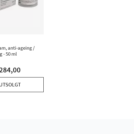
m, anti-ageing /
g - 50 ml
284,00
UTSOLGT