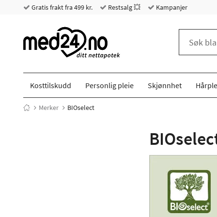
Gratis frakt fra 499 kr.
Restsalg 💥
Kampanjer
Kosttilskudd
Personlig pleie
Skjønnhet
Hårple
Merker
BIOselect
BIOselec