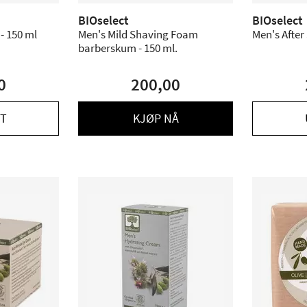
BIOselect
BIOselect
 - 150 ml
Men's Mild Shaving Foam
Men's After
barberskum - 150 ml.
0
200,00
T
KJØP NÅ