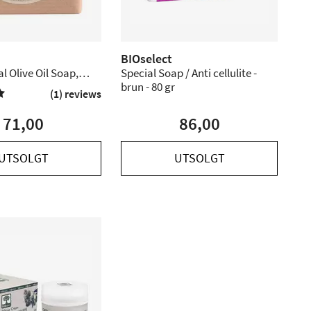
BIOselect
l Olive Oil Soap,
Special Soap / Anti cellulite -
- 200 gram
brun - 80 gr
(1) reviews

71,00
86,00
UTSOLGT
UTSOLGT