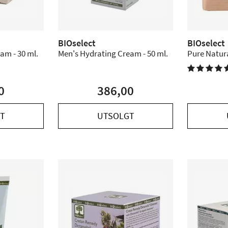
BIOselect
BIOselect
am - 30 ml.
Men's Hydrating Cream - 50 ml.
Pure Natura
hand made 

0
386,00
T
UTSOLGT