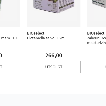
BIOselect
BIOselect
Cream - 150
Dictamelia salve - 15 ml
24hour Crea
moisturizin
0
266,00
T
UTSOLGT