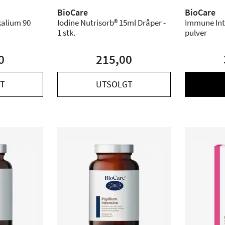
BioCare
BioCare
kalium 90
Iodine Nutrisorb® 15ml Dråper -
Immune Int
1 stk.
pulver
0
215,00
T
UTSOLGT