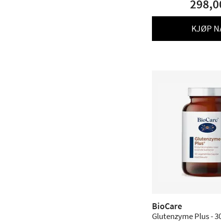
298,0
KJØP N
BioCare
Glutenzyme Plus - 3