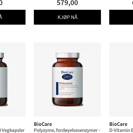
0
579,00
Å
KJØP NÅ
BioCare
BioCare
0 Vegkapsler
Polyzyme, fordøyelsesenzymer -
D-Vitamin 