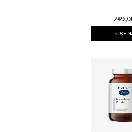
249,0
KJØP N