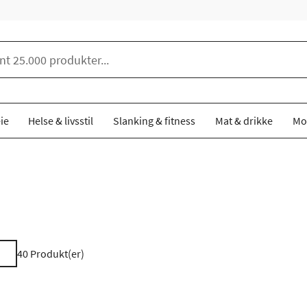
ie
Helse & livsstil
Slanking & fitness
Mat & drikke
Mo
40
Produkt(er)