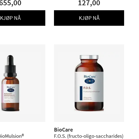
655,00
127,00
KJØP NÅ
KJØP NÅ
BioCare
BioMulsion®
F.O.S. (fructo-oligo-saccharides)