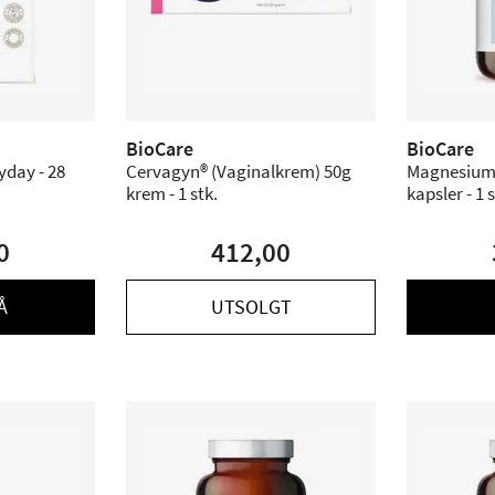
BioCare
BioCare
yday - 28
Cervagyn® (Vaginalkrem) 50g
Magnesium 
krem - 1 stk.
kapsler - 1 s
0
412,00
Å
UTSOLGT