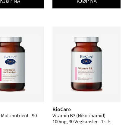
KJØP NÅ
KJØP NÅ
BioCare
ultinutrient - 90
Vitamin B3 (Nikotinamid)
100mg, 30 Vegkapsler - 1 stk.