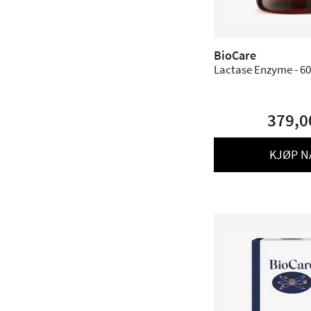
BioCare
Lactase Enzyme - 60
379,0
KJØP N