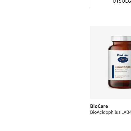
UTSOLG
BioCare
BioAcidophilus LAB4