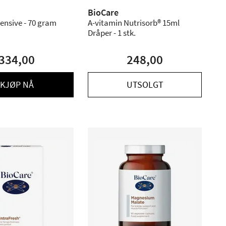
BioCare
ensive - 70 gram
A-vitamin Nutrisorb® 15ml
Dråper - 1 stk.
334,00
248,00
KJØP NÅ
UTSOLGT