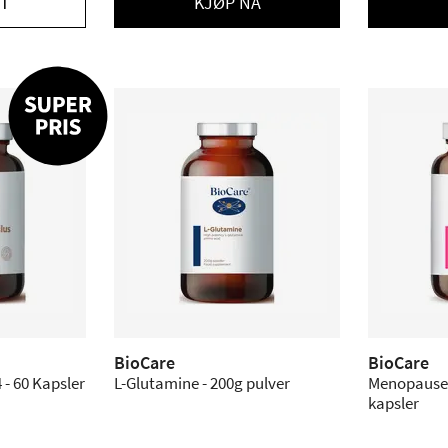
T
KJØP NÅ
BioCare
BioCare
 - 60 Kapsler
L-Glutamine - 200g pulver
Menopause M
kapsler