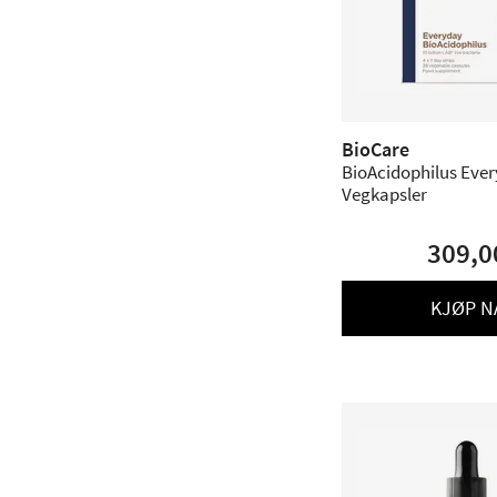
BioCare
BioAcidophilus Ever
Vegkapsler
309,0
KJØP N