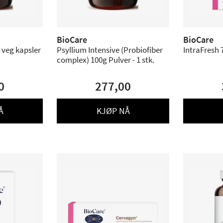
BioCare
BioCare
 veg kapsler
Psyllium Intensive (Probiofiber
IntraFresh 7
complex) 100g Pulver - 1 stk.
0
277,00
Å
KJØP NÅ