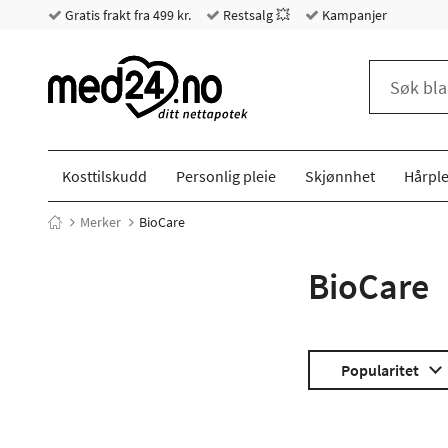
Gratis frakt fra 499 kr.
Restsalg 💥
Kampanjer
Kosttilskudd
Personlig pleie
Skjønnhet
Hårple
Merker
BioCare
BioCare
Popularitet