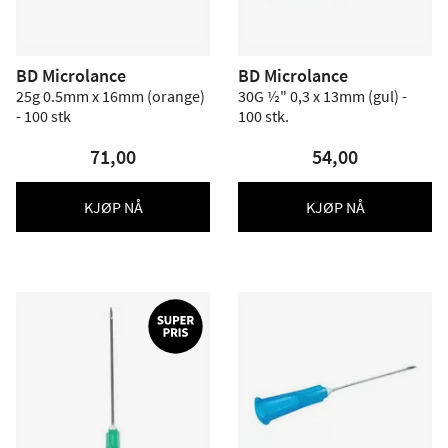
BD Microlance
BD Microlance
25g 0.5mm x 16mm (orange)
30G ½" 0,3 x 13mm (gul) -
- 100 stk
100 stk.
71,00
54,00
KJØP NÅ
KJØP NÅ