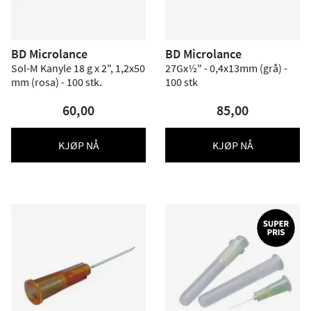
BD Microlance
BD Microlance
Sol-M Kanyle 18 g x 2", 1,2x50
27Gx½" - 0,4x13mm (grå) -
mm (rosa) - 100 stk.
100 stk
60,00
85,00
KJØP NÅ
KJØP NÅ