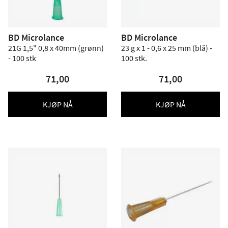
BD Microlance
BD Microlance
21G 1,5" 0,8 x 40mm (grønn)
23 g x 1 - 0,6 x 25 mm (blå) -
- 100 stk
100 stk.
71,00
71,00
KJØP NÅ
KJØP NÅ