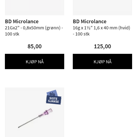
BD Microlance
BD Microlance
21Gx2" - 0,8x50mm (grønn) -
16g x 1½" 1,6 x 40 mm (hvid)
100 stk
- 100 stk
85,00
125,00
KJØP NÅ
KJØP NÅ