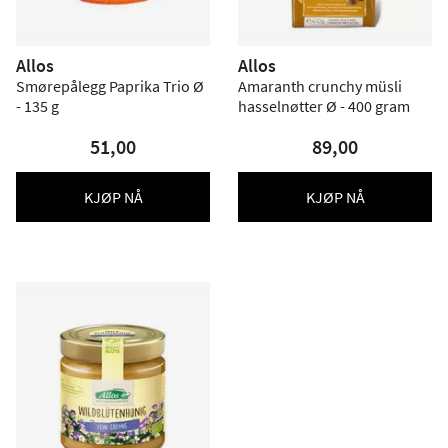
Allos
Allos
Smørepålegg Paprika Trio Ø
Amaranth crunchy müsli
- 135 g
hasselnøtter Ø - 400 gram
51,00
89,00
KJØP NÅ
KJØP NÅ