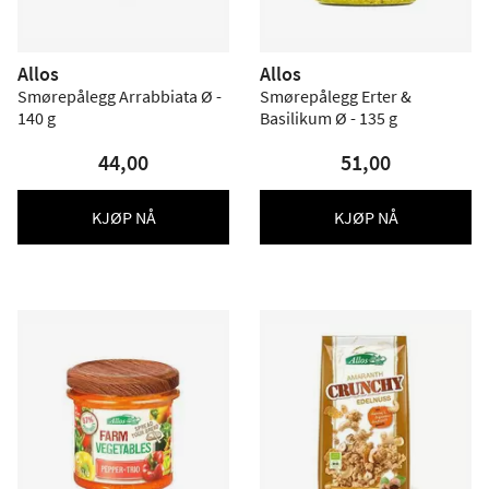
Allos
Allos
Smørepålegg Arrabbiata Ø -
Smørepålegg Erter &
140 g
Basilikum Ø - 135 g
44,00
51,00
KJØP NÅ
KJØP NÅ