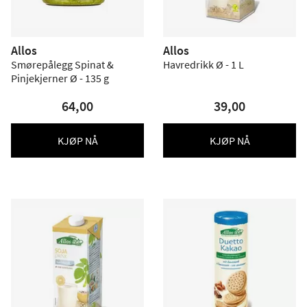
Allos
Allos
Smørepålegg Spinat &
Havredrikk Ø - 1 L
Pinjekjerner Ø - 135 g
64,00
39,00
KJØP NÅ
KJØP NÅ