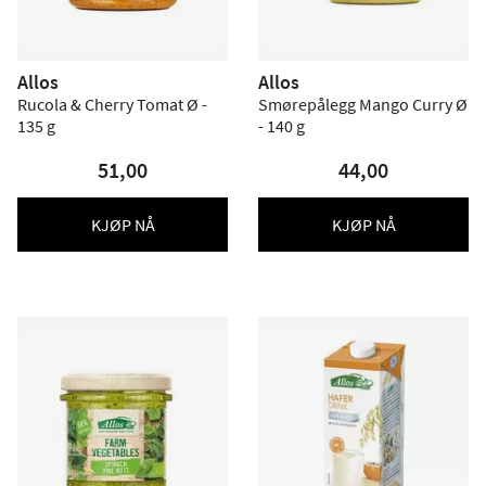
Allos
Allos
Rucola & Cherry Tomat Ø -
Smørepålegg Mango Curry Ø
135 g
- 140 g
51,00
44,00
KJØP NÅ
KJØP NÅ