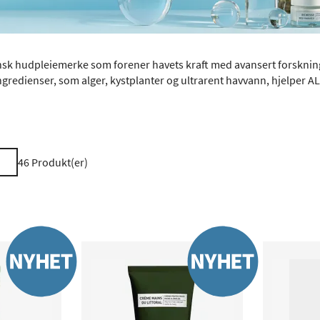
nsk hudpleiemerke som forener havets kraft med avansert forsknin
ngredienser, som alger, kystplanter og ultrarent havvann, hjelper
46
Produkt(er)