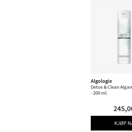
Algologie
Detox & Clean Alga
- 200 ml.
245,0
KJØP N