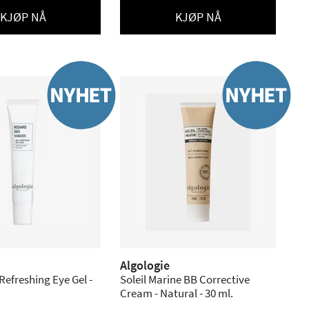
KJØP NÅ
KJØP NÅ
Algologie
Refreshing Eye Gel -
Soleil Marine BB Corrective
Cream - Natural - 30 ml.