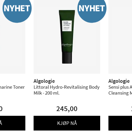
Algologie
Algologie
marine Toner
Littoral Hydro-Revitalising Body
Sensi plus 
Milk - 200 ml.
Cleansing Mi
0
245,00
Å
KJØP NÅ