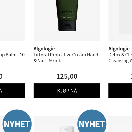
Algologie
Algologie
Lip Balm - 10
Littoral Protective Cream Hand
Detox & Cle
& Nail - 50 ml.
Cleansing W
0
125,00
Å
KJØP NÅ