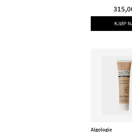
315,0
KJØP N
Algologie