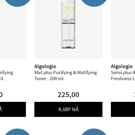
Algologie
Algologie
rifying
Mat plus Purifying & Matifying
Sensi plus 
00 ml.
Toner - 200 ml.
Freshness L
0
225,00
Å
KJØP NÅ