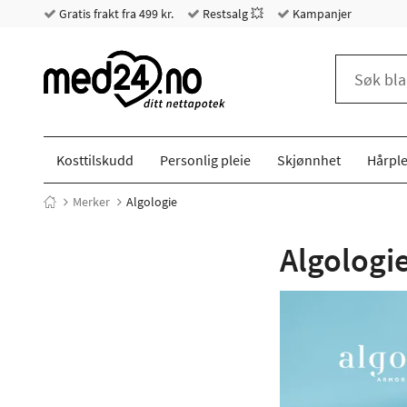
Gratis frakt fra 499 kr.
Restsalg 💥
Kampanjer
Kosttilskudd
Personlig pleie
Skjønnhet
Hårple
Merker
Algologie
Algologi