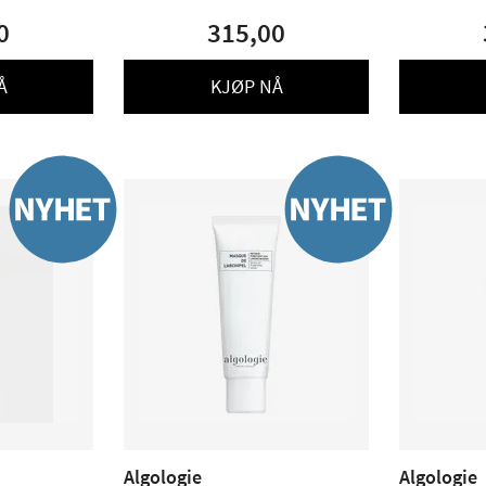
0
315,00
Å
KJØP NÅ
Algologie
Algologie