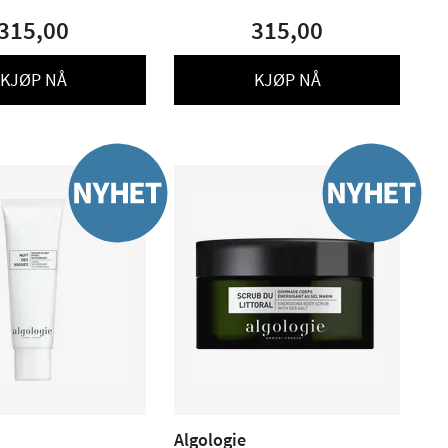
315,00
315,00
KJØP NÅ
KJØP NÅ
Algologie