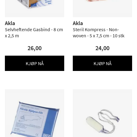
Akla
Akla
Selvheftende Gasbind - 8 cm
Steril Kompress - Non-
x 2,5 m
woven - 5 x 7,5 cm - 10 stk
26,00
24,00
KJØP NÅ
KJØP NÅ