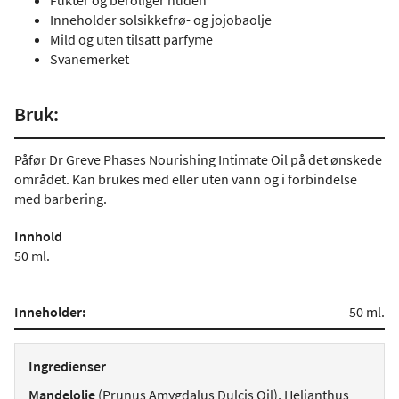
Fukter og beroliger huden
Inneholder solsikkefrø- og jojobaolje
Mild og uten tilsatt parfyme
Svanemerket
Bruk:
Påfør Dr Greve Phases Nourishing Intimate Oil på det ønskede
området. Kan brukes med eller uten vann og i forbindelse
med barbering.
Innhold
50 ml.
Inneholder:
50 ml.
Ingredienser
Mandelolje
(Prunus Amygdalus Dulcis Oil), Helianthus