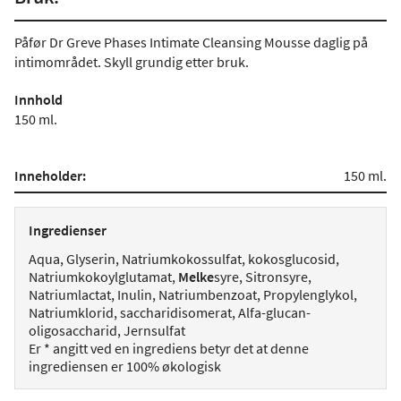
Påfør Dr Greve Phases Intimate Cleansing Mousse daglig på
intimområdet. Skyll grundig etter bruk.
Innhold
150 ml.
Inneholder:
150 ml.
Ingredienser
Aqua, Glyserin, Natriumkokossulfat, kokosglucosid,
Natriumkokoylglutamat,
Melke
syre, Sitronsyre,
Natriumlactat, Inulin, Natriumbenzoat, Propylenglykol,
Natriumklorid, saccharidisomerat, Alfa-glucan-
oligosaccharid, Jernsulfat
Er * angitt ved en ingrediens betyr det at denne
ingrediensen er 100% økologisk